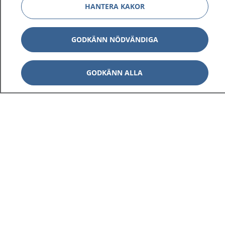
HANTERA KAKOR
GODKÄNN NÖDVÄNDIGA
GODKÄNN ALLA
1177
–
tryggt om din hälsa och vård