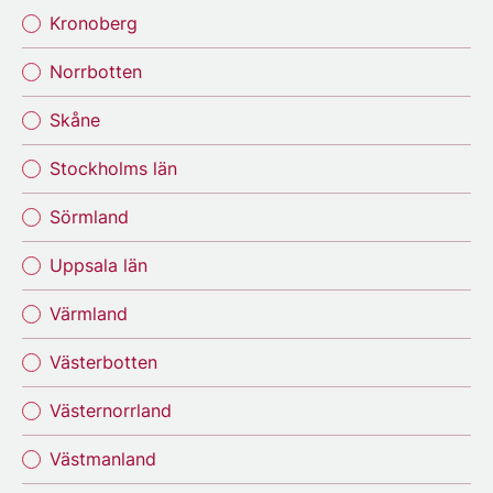
Kronoberg
Norrbotten
Skåne
Stockholms län
Sörmland
Uppsala län
Värmland
Västerbotten
Västernorrland
Västmanland