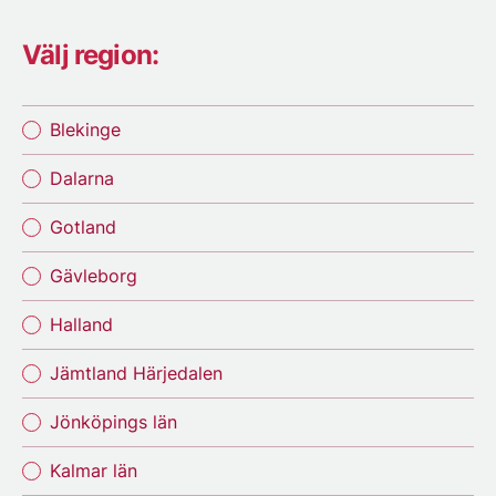
Välj region:
Blekinge
Dalarna
Gotland
Gävleborg
Halland
Jämtland Härjedalen
Jönköpings län
Kalmar län