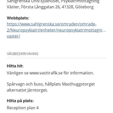
Sahlgrenska Univ.sjukhuset, Psykiatrimottagning
Väster, Första Långgatan 26, 41328, Göteborg
Webbplats:
https://www.sahlgrenska.se/omraden/omrade-
2/Neuropsykiatri/enheter/neuropsykiatrimottagning-
vaster/
VÄGBESKRIVNING
Hitta hit:
Vänligen se www.vasttrafik.se för information.
Spårvagn och buss, hållplats Masthuggstorget
alternativt Järntorget.
Hitta på plats:
Reception plan 4