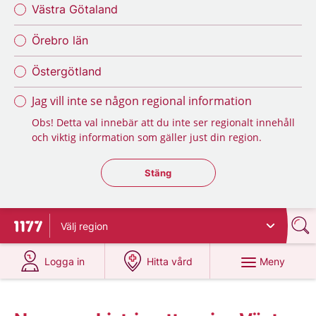
Västra Götaland
Örebro län
Östergötland
Jag vill inte se någon regional information
Obs! Detta val innebär att du inte ser regionalt innehåll
och viktig information som gäller just din region.
Stäng regionsväljaren
Stäng
Välj
region
Till startsidan för 1177
på 1177.se
på 1177.se
Meny
Logga in
Hitta vård