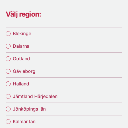
Välj region:
Blekinge
Dalarna
Gotland
Gävleborg
Halland
Jämtland Härjedalen
Jönköpings län
Kalmar län