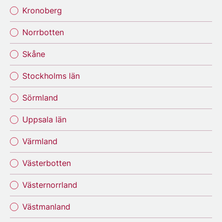
Kronoberg
Norrbotten
Skåne
Stockholms län
Sörmland
Uppsala län
Värmland
Västerbotten
Västernorrland
Västmanland