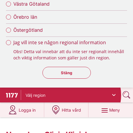
Västra Götaland
Örebro län
Östergötland
Jag vill inte se någon regional information
Obs! Detta val innebär att du inte ser regionalt innehåll
och viktig information som gäller just din region.
Stäng regionsväljaren
Stäng
Välj
region
Till startsidan för 1177
på 1177.se
på 1177.se
Meny
Logga in
Hitta vård