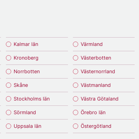
Kalmar län
Värmland
Kronoberg
Västerbotten
Norrbotten
Västernorrland
Skåne
Västmanland
Stockholms län
Västra Götaland
Sörmland
Örebro län
Uppsala län
Östergötland