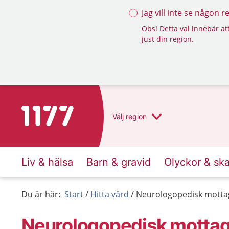
Jag vill inte se någon 
Obs! Detta val innebär att
just din region.
Till startsidan för 1177
Välj
region
Liv & hälsa
Barn & gravid
Olyckor & sk
Du är här:
Start
Hitta vård
Neurologopedisk motta
Neurologopedisk mottag