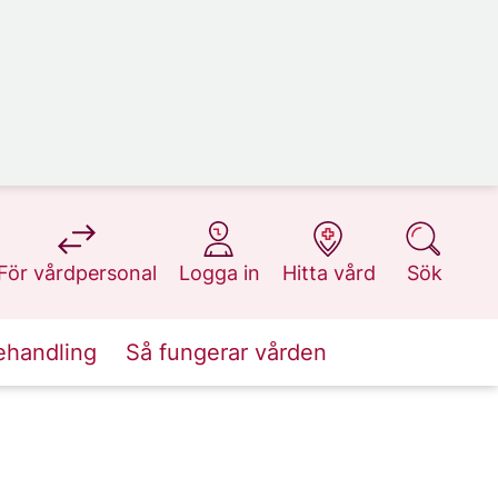
på 1177.se
på 1177.se
på 1177.se
på 1177.se
För vårdpersonal
Logga in
Hitta vård
Sök
ehandling
Så fungerar vården