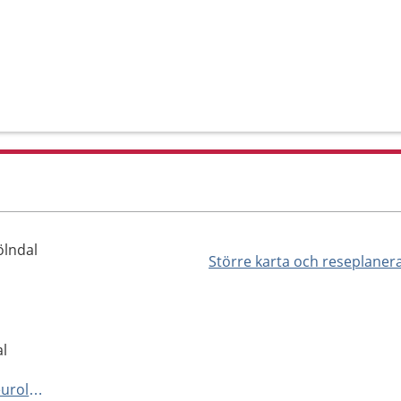
ölndal
Större karta och reseplaner
al
https://www.sahlgrenska.se/neurologopedimottagning-molndal