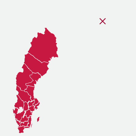
Stäng regionsvälj