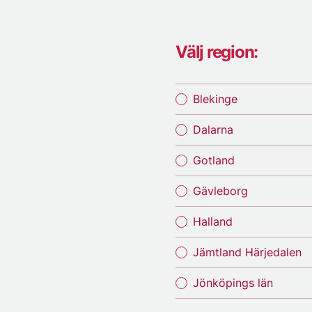
Välj region:
Blekinge
Dalarna
Gotland
Gävleborg
Halland
Jämtland Härjedalen
Jönköpings län