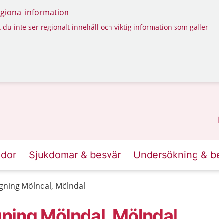
regional information
 du inte ser regionalt innehåll och viktig information som gäller
ador
Sjukdomar & besvär
Undersökning & b
gning Mölndal, Mölndal
ning Mölndal, Mölndal