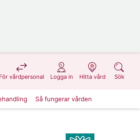
på 1177.se
på 1177.se
på 1177.se
på 1177.se
För vårdpersonal
Logga in
Hitta vård
Sök
ehandling
Så fungerar vården