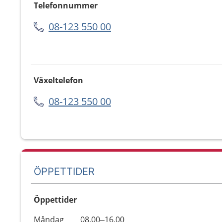
Telefonnummer
08-123 550 00
Växeltelefon
08-123 550 00
ÖPPETTIDER
Öppettider
Öppettider
Kommentarer
Måndag
08.00–16.00
Dag