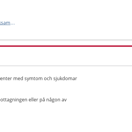
https://www.ds.se/om-oss/verksamheter/#neurologi
atienter med symtom och sjukdomar
ottagningen eller på någon av