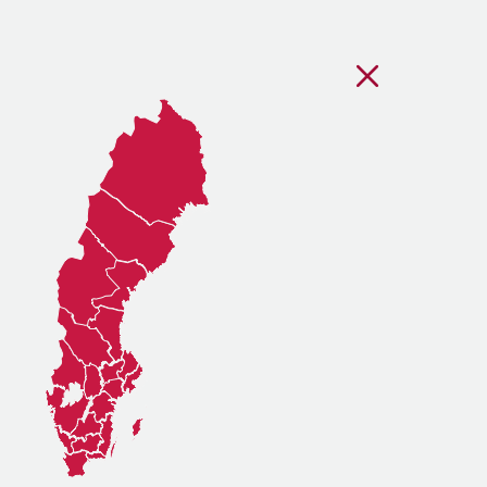
Stäng regionsvälj