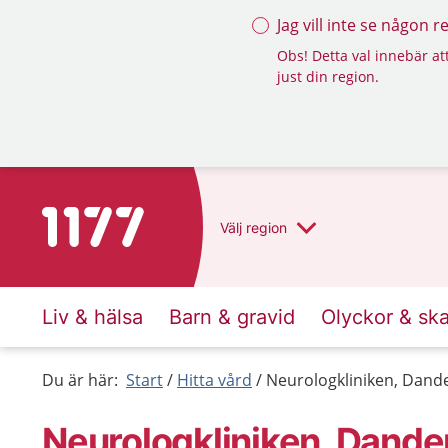
Jag vill inte se någon 
Obs! Detta val innebär att
just din region.
Till startsidan för 1177
Välj
region
Liv & hälsa
Barn & gravid
Olyckor & sk
Du är här:
Start
Hitta vård
Neurologkliniken, Dand
Neurologkliniken, Dande