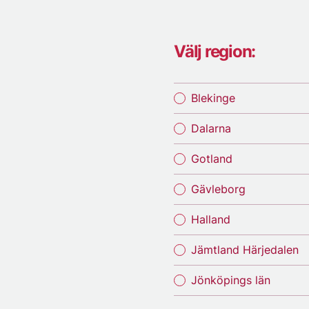
Välj region:
Blekinge
Dalarna
Gotland
Gävleborg
Halland
Jämtland Härjedalen
Jönköpings län