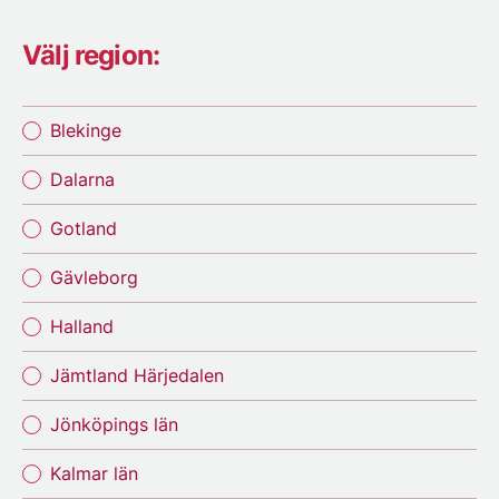
Välj region:
Blekinge
Dalarna
Gotland
Gävleborg
Halland
Jämtland Härjedalen
Jönköpings län
Kalmar län