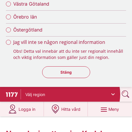
Västra Götaland
Örebro län
Östergötland
Jag vill inte se någon regional information
Obs! Detta val innebär att du inte ser regionalt innehåll
och viktig information som gäller just din region.
Stäng regionsväljaren
Stäng
Välj
region
Till startsidan för 1177
på 1177.se
på 1177.se
Meny
Logga in
Hitta vård