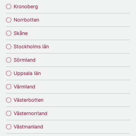
Kronoberg
Norrbotten
Skåne
Stockholms län
Sörmland
Uppsala län
Värmland
Västerbotten
Västernorrland
Västmanland