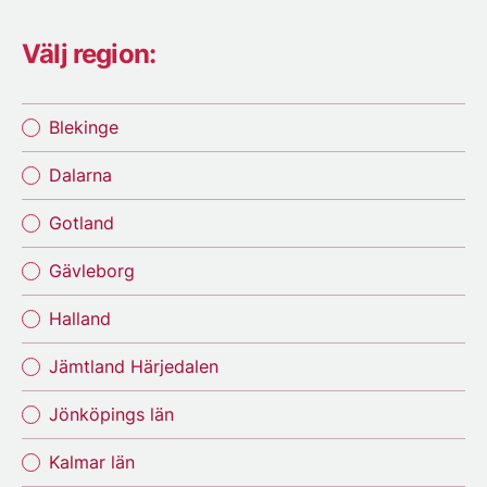
Välj region:
Blekinge
Dalarna
Gotland
Gävleborg
Halland
Jämtland Härjedalen
Jönköpings län
Kalmar län