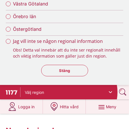
Västra Götaland
Örebro län
Östergötland
Jag vill inte se någon regional information
Obs! Detta val innebär att du inte ser regionalt innehåll
och viktig information som gäller just din region.
Stäng regionsväljaren
Stäng
Välj
region
Till startsidan för 1177
på 1177.se
på 1177.se
Meny
Logga in
Hitta vård