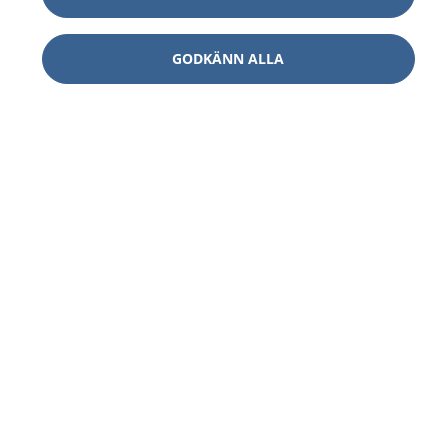
GODKÄNN ALLA
1177
–
tryggt om din hälsa och vård
På 1177.se får du råd om hälsa och information om
sjukdomar och vilka mottagningar du kan kontakta.
Logga in för att läsa din journal och göra dina
vårdärenden. Ring telefonnummer 1177 för
sjukvårdsrådgivning dygnet runt.
1177 ger dig råd när du vill må bättre.