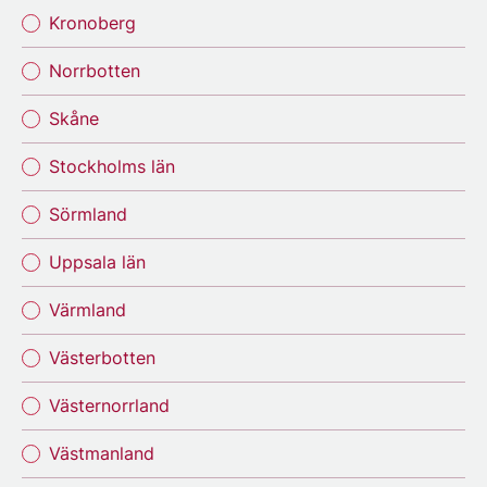
Kronoberg
Norrbotten
Skåne
Stockholms län
Sörmland
Uppsala län
Värmland
Västerbotten
Västernorrland
Västmanland