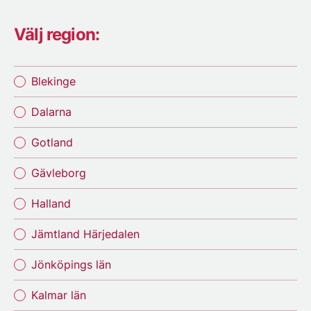
Välj region:
Blekinge
Dalarna
Gotland
Gävleborg
Halland
Jämtland Härjedalen
Jönköpings län
Kalmar län