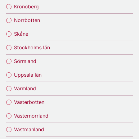
Kronoberg
Norrbotten
Skåne
Stockholms län
Sörmland
Uppsala län
Värmland
Västerbotten
Västernorrland
Västmanland