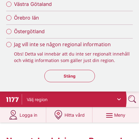
Västra Götaland
Örebro län
Östergötland
Jag vill inte se någon regional information
Obs! Detta val innebär att du inte ser regionalt innehåll
och viktig information som gäller just din region.
Stäng regionsväljaren
Stäng
Välj
region
Till startsidan för 1177
på 1177.se
på 1177.se
Meny
Logga in
Hitta vård