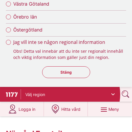
Västra Götaland
Örebro län
Östergötland
Jag vill inte se någon regional information
Obs! Detta val innebär att du inte ser regionalt innehåll
och viktig information som gäller just din region.
Stäng regionsväljaren
Stäng
Välj
region
Till startsidan för 1177
på 1177.se
på 1177.se
Meny
Logga in
Hitta vård