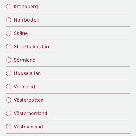
Kronoberg
Norrbotten
Skåne
Stockholms län
Sörmland
Uppsala län
Värmland
Västerbotten
Västernorrland
Västmanland