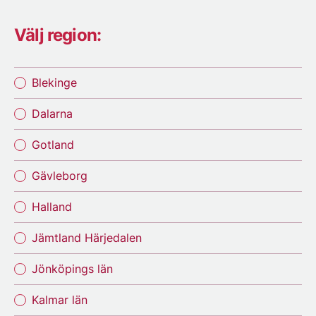
Välj region:
Blekinge
Dalarna
Gotland
Gävleborg
Halland
Jämtland Härjedalen
Jönköpings län
Kalmar län