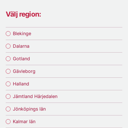
Välj region:
Blekinge
Dalarna
Gotland
Gävleborg
Halland
Jämtland Härjedalen
Jönköpings län
Kalmar län