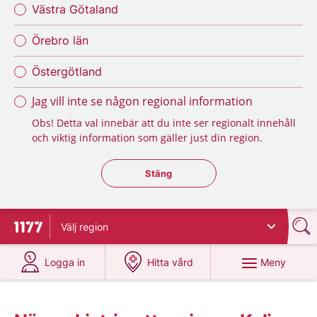
Västra Götaland
Örebro län
Östergötland
Jag vill inte se någon regional information
Obs! Detta val innebär att du inte ser regionalt innehåll
och viktig information som gäller just din region.
Stäng regionsväljaren
Stäng
Välj
region
Till startsidan för 1177
på 1177.se
på 1177.se
Meny
Logga in
Hitta vård