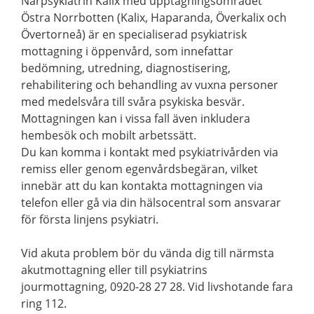
Närpsykiatrin Kalix med upptagningsområdet
Östra Norrbotten (Kalix, Haparanda, Överkalix och
Övertorneå) är en specialiserad psykiatrisk
mottagning i öppenvård, som innefattar
bedömning, utredning, diagnostisering,
rehabilitering och behandling av vuxna personer
med medelsvåra till svåra psykiska besvär.
Mottagningen kan i vissa fall även inkludera
hembesök och mobilt arbetssätt.
Du kan komma i kontakt med psykiatrivården via
remiss eller genom egenvårdsbegäran, vilket
innebär att du kan kontakta mottagningen via
telefon eller gå via din hälsocentral som ansvarar
för första linjens psykiatri.
Vid akuta problem bör du vända dig till närmsta
akutmottagning eller till psykiatrins
jourmottagning, 0920-28 27 28. Vid livshotande fara
ring 112.