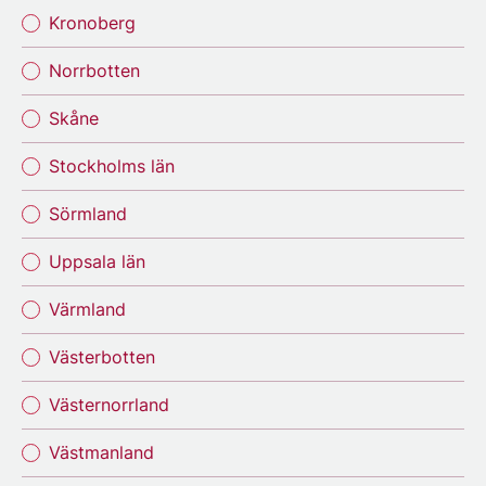
Kronoberg
Norrbotten
Skåne
Stockholms län
Sörmland
Uppsala län
Värmland
Västerbotten
Västernorrland
Västmanland