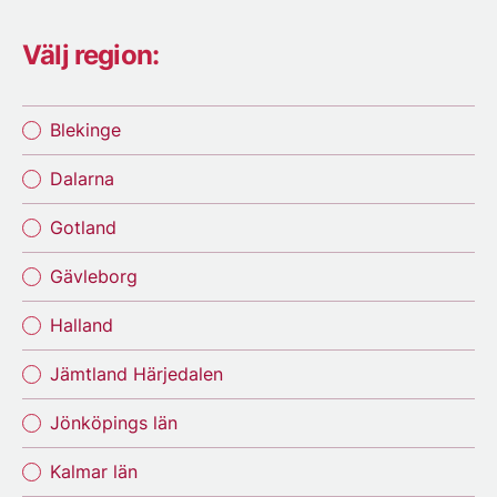
Välj region:
Blekinge
Dalarna
Gotland
Gävleborg
Halland
Jämtland Härjedalen
Jönköpings län
Kalmar län