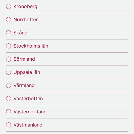
Kronoberg
Norrbotten
Skåne
Stockholms län
Sörmland
Uppsala län
Värmland
Västerbotten
Västernorrland
Västmanland