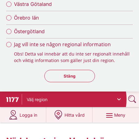
Västra Götaland
Örebro län
Östergötland
Jag vill inte se någon regional information
Obs! Detta val innebär att du inte ser regionalt innehåll
och viktig information som gäller just din region.
Stäng regionsväljaren
Stäng
Välj
region
Till startsidan för 1177
på 1177.se
på 1177.se
Meny
Logga in
Hitta vård