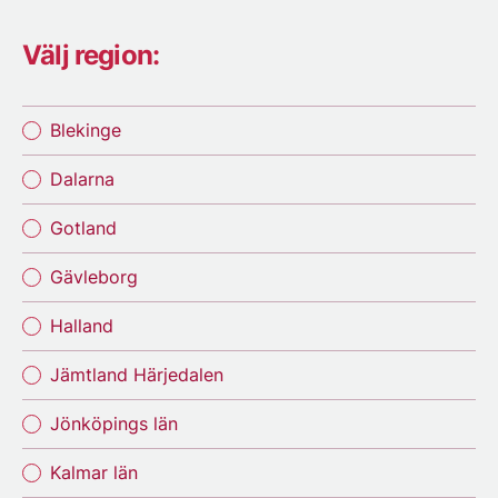
Välj region:
Blekinge
Dalarna
Gotland
Gävleborg
Halland
Jämtland Härjedalen
Jönköpings län
Kalmar län