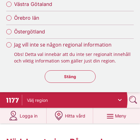
Västra Götaland
Örebro län
Östergötland
Jag vill inte se någon regional information
Obs! Detta val innebär att du inte ser regionalt innehåll
och viktig information som gäller just din region.
Stäng regionsväljaren
Stäng
Välj
region
Till startsidan för 1177
på 1177.se
på 1177.se
Meny
Logga in
Hitta vård