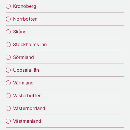
Kronoberg
Norrbotten
Skåne
Stockholms län
Sörmland
Uppsala län
Värmland
Västerbotten
Västernorrland
Västmanland