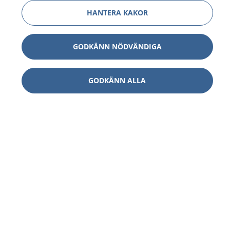
HANTERA KAKOR
GODKÄNN NÖDVÄNDIGA
GODKÄNN ALLA
1177
–
tryggt om din hälsa och vård