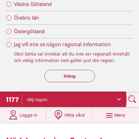
Västra Götaland
Örebro län
Östergötland
Jag vill inte se någon regional information
Obs! Detta val innebär att du inte ser regionalt innehåll
och viktig information som gäller just din region.
Stäng regionsväljaren
Stäng
Välj
region
Till startsidan för 1177
på 1177.se
på 1177.se
Meny
Logga in
Hitta vård