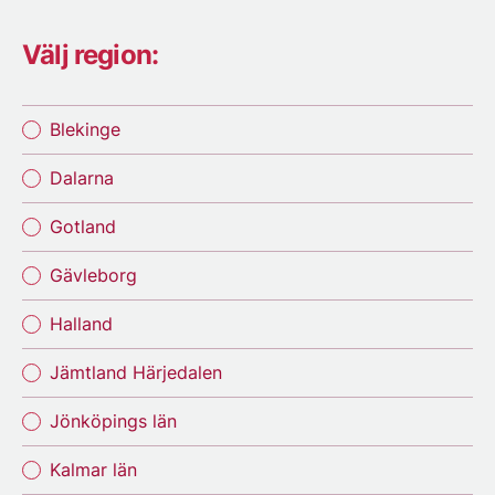
Välj region:
Blekinge
Dalarna
Gotland
Gävleborg
Halland
Jämtland Härjedalen
Jönköpings län
Kalmar län