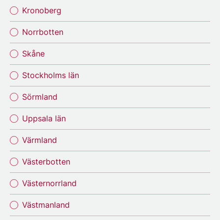
Kronoberg
Norrbotten
Skåne
Stockholms län
Sörmland
Uppsala län
Värmland
Västerbotten
Västernorrland
Västmanland