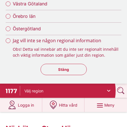
Västra Götaland
Örebro län
Östergötland
Jag vill inte se någon regional information
Obs! Detta val innebär att du inte ser regionalt innehåll
och viktig information som gäller just din region.
Stäng regionsväljaren
Stäng
Välj
region
Till startsidan för 1177
på 1177.se
på 1177.se
Meny
Logga in
Hitta vård