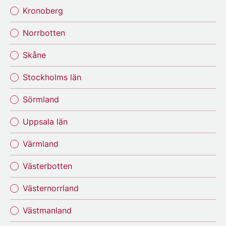
Kronoberg
Norrbotten
Skåne
Stockholms län
Sörmland
Uppsala län
Värmland
Västerbotten
Västernorrland
Västmanland