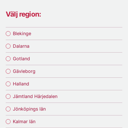
Välj region:
Blekinge
Dalarna
Gotland
Gävleborg
Halland
Jämtland Härjedalen
Jönköpings län
Kalmar län