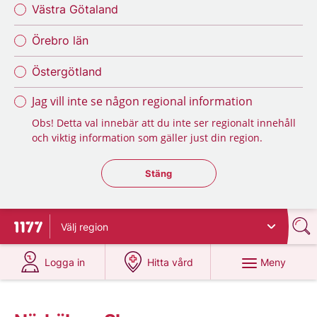
Västra Götaland
Örebro län
Östergötland
Jag vill inte se någon regional information
Obs! Detta val innebär att du inte ser regionalt innehåll
och viktig information som gäller just din region.
Stäng regionsväljaren
Stäng
Välj
region
Till startsidan för 1177
på 1177.se
på 1177.se
Meny
Logga in
Hitta vård