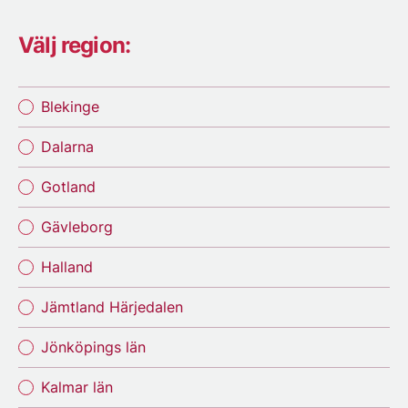
Välj region:
Blekinge
Dalarna
Gotland
Gävleborg
Halland
Jämtland Härjedalen
Jönköpings län
Kalmar län