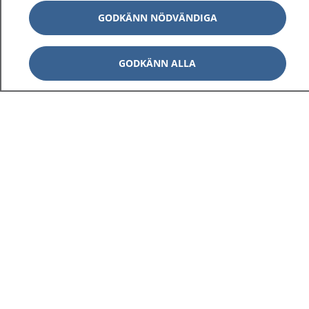
GODKÄNN NÖDVÄNDIGA
GODKÄNN ALLA