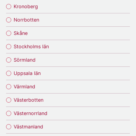
Kronoberg
Norrbotten
Skåne
Stockholms län
Sörmland
Uppsala län
Värmland
Västerbotten
Västernorrland
Västmanland