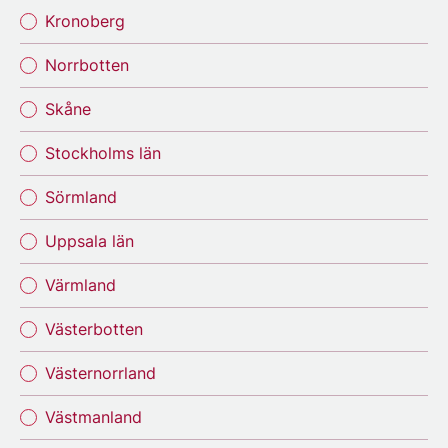
Kronoberg
Norrbotten
Skåne
Stockholms län
Sörmland
Uppsala län
Värmland
Västerbotten
Västernorrland
Västmanland