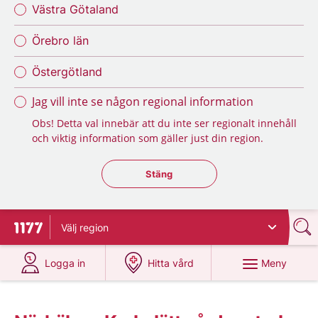
Västra Götaland
Örebro län
Östergötland
Jag vill inte se någon regional information
Obs! Detta val innebär att du inte ser regionalt innehåll
och viktig information som gäller just din region.
Stäng regionsväljaren
Stäng
Välj
region
Till startsidan för 1177
på 1177.se
på 1177.se
Meny
Logga in
Hitta vård