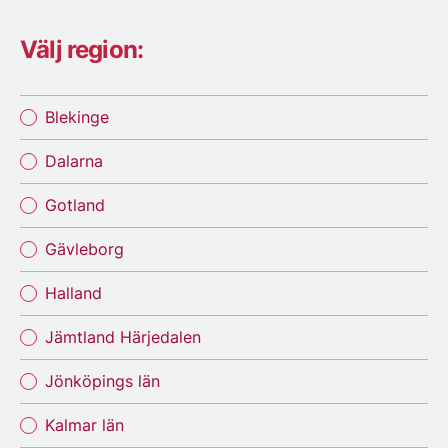
Välj region:
Blekinge
Dalarna
Gotland
Gävleborg
Halland
Jämtland Härjedalen
Jönköpings län
Kalmar län