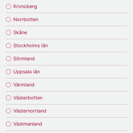
Kronoberg
Norrbotten
Skåne
Stockholms län
Sörmland
Uppsala län
Värmland
Västerbotten
Västernorrland
Västmanland