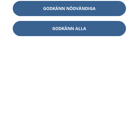
GODKÄNN NÖDVÄNDIGA
GODKÄNN ALLA
1177
–
tryggt om din hälsa och vård
På 1177.se får du råd om hälsa och information om