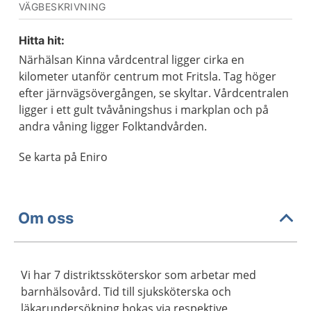
VÄGBESKRIVNING
Hitta hit:
Närhälsan Kinna vårdcentral ligger cirka en
kilometer utanför centrum mot Fritsla. Tag höger
efter järnvägsövergången, se skyltar. Vårdcentralen
ligger i ett gult tvåvåningshus i markplan och på
andra våning ligger Folktandvården.
Se karta på Eniro
Om oss
Vi har 7 distriktssköterskor som arbetar med
barnhälsovård. Tid till sjuksköterska och
läkarundersökning bokas via respektive