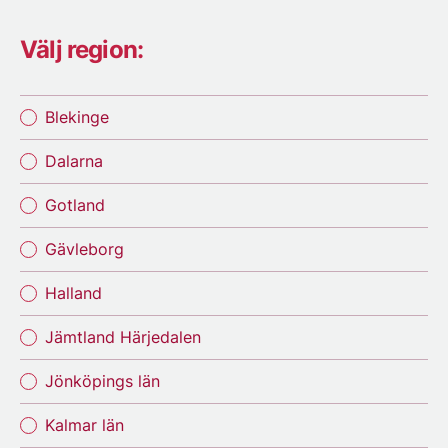
Välj region:
Blekinge
Dalarna
Gotland
Gävleborg
Halland
Jämtland Härjedalen
Jönköpings län
Kalmar län