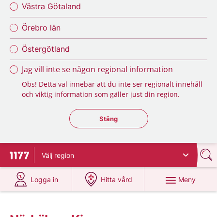
Västra Götaland
Örebro län
Östergötland
Jag vill inte se någon regional information
Obs! Detta val innebär att du inte ser regionalt innehåll
och viktig information som gäller just din region.
Stäng regionsväljaren
Stäng
Välj
region
Till startsidan för 1177
på 1177.se
på 1177.se
Meny
Logga in
Hitta vård