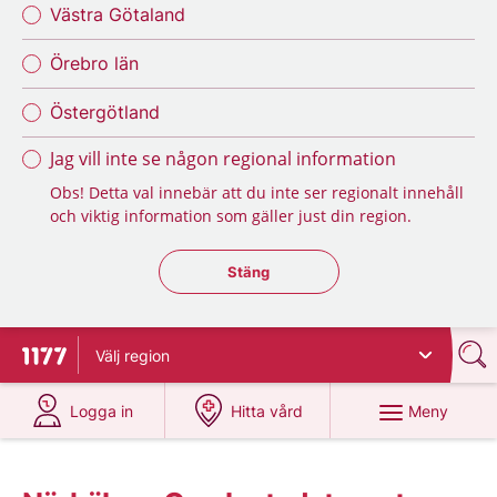
Västra Götaland
Örebro län
Östergötland
Jag vill inte se någon regional information
Obs! Detta val innebär att du inte ser regionalt innehåll
och viktig information som gäller just din region.
Stäng regionsväljaren
Stäng
Välj
region
Till startsidan för 1177
på 1177.se
på 1177.se
Meny
Logga in
Hitta vård