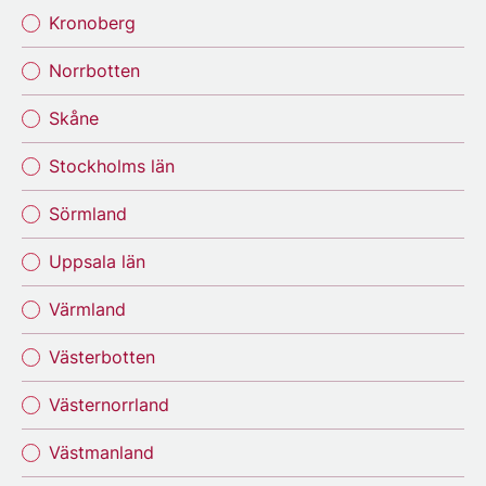
Kronoberg
Norrbotten
Skåne
Stockholms län
Sörmland
Uppsala län
Värmland
Västerbotten
Västernorrland
Västmanland