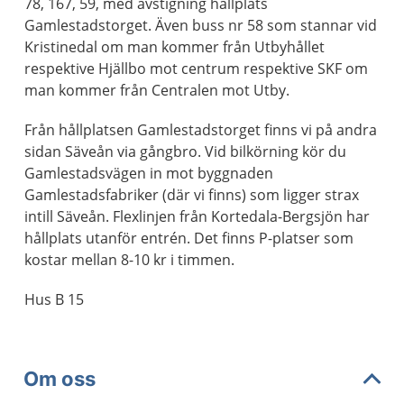
78, 167, 59, med avstigning hållplats
Gamlestadstorget. Även buss nr 58 som stannar vid
Kristinedal om man kommer från Utbyhållet
respektive Hjällbo mot centrum respektive SKF om
man kommer från Centralen mot Utby.
Från hållplatsen Gamlestadstorget finns vi på andra
sidan Säveån via gångbro. Vid bilkörning kör du
Gamlestadsvägen in mot byggnaden
Gamlestadsfabriker (där vi finns) som ligger strax
intill Säveån. Flexlinjen från Kortedala-Bergsjön har
hållplats utanför entrén. Det finns P-platser som
kostar mellan 8-10 kr i timmen.
Hus B 15
Om oss