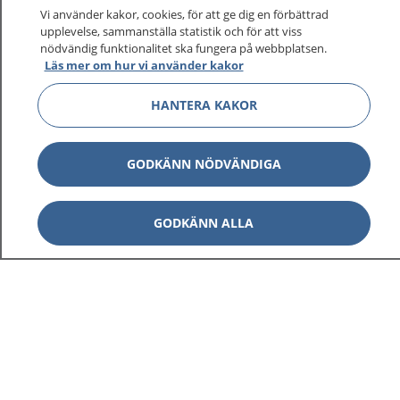
Vi använder kakor, cookies, för att ge dig en förbättrad
upplevelse, sammanställa statistik och för att viss
nödvändig funktionalitet ska fungera på webbplatsen.
Läs mer om hur vi använder kakor
HANTERA KAKOR
GODKÄNN NÖDVÄNDIGA
GODKÄNN ALLA
1177
–
tryggt om din hälsa och vård
På 1177.se får du råd om hälsa och information om
sjukdomar och vilka mottagningar du kan kontakta.
Logga in för att läsa din journal och göra dina