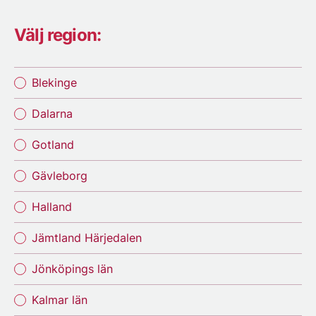
Välj region:
Blekinge
Dalarna
Gotland
Gävleborg
Halland
Jämtland Härjedalen
Jönköpings län
Kalmar län