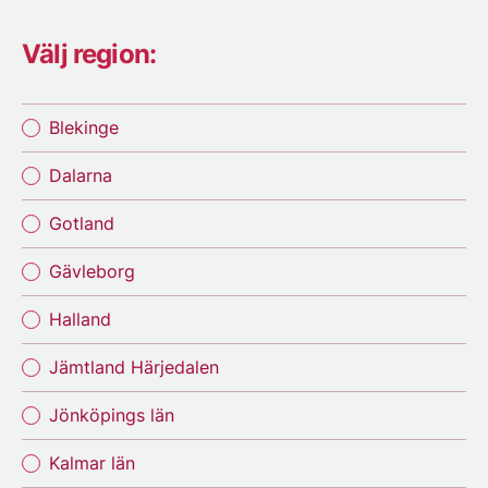
Välj region:
Blekinge
Dalarna
Gotland
Gävleborg
Halland
Jämtland Härjedalen
Jönköpings län
Kalmar län