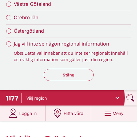
Västra Götaland
Örebro län
Östergötland
Jag vill inte se någon regional information
Obs! Detta val innebär att du inte ser regionalt innehåll
och viktig information som gäller just din region.
Stäng regionsväljaren
Stäng
Välj
region
Till startsidan för 1177
på 1177.se
på 1177.se
Meny
Logga in
Hitta vård