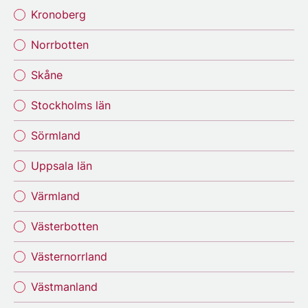
Kronoberg
Norrbotten
Skåne
Stockholms län
Sörmland
Uppsala län
Värmland
Västerbotten
Västernorrland
Västmanland