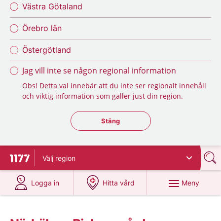
Västra Götaland
Örebro län
Östergötland
Jag vill inte se någon regional information
Obs! Detta val innebär att du inte ser regionalt innehåll
och viktig information som gäller just din region.
Stäng regionsväljaren
Stäng
Välj
region
Till startsidan för 1177
på 1177.se
på 1177.se
Meny
Logga in
Hitta vård