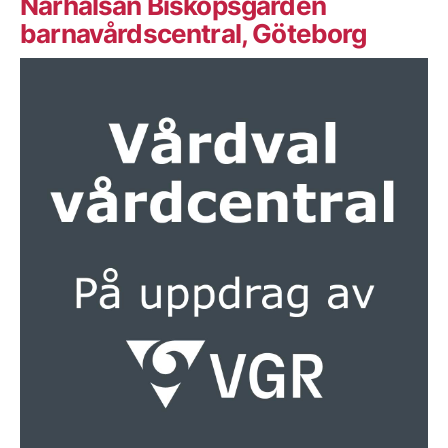
Närhälsan Biskopsgården
barnavårdscentral, Göteborg