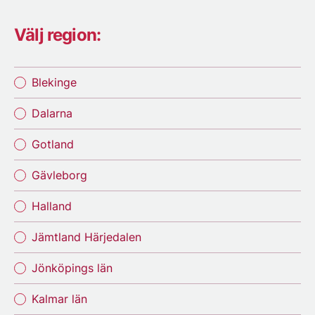
Välj region:
Blekinge
Dalarna
Gotland
Gävleborg
Halland
Jämtland Härjedalen
Jönköpings län
Kalmar län