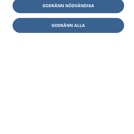
GODKÄNN NÖDVÄNDIGA
GODKÄNN ALLA
1177
–
tryggt om din hälsa och vård
På 1177.se får du råd om hälsa och information om
sjukdomar och vilka mottagningar du kan kontakta.
Logga in för att läsa din journal och göra dina
vårdärenden. Ring telefonnummer 1177 för
sjukvårdsrådgivning dygnet runt.