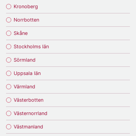
Kronoberg
Norrbotten
Skåne
Stockholms län
Sörmland
Uppsala län
Värmland
Västerbotten
Västernorrland
Västmanland