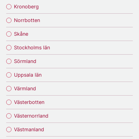
Kronoberg
Norrbotten
Skåne
Stockholms län
Sörmland
Uppsala län
Värmland
Västerbotten
Västernorrland
Västmanland