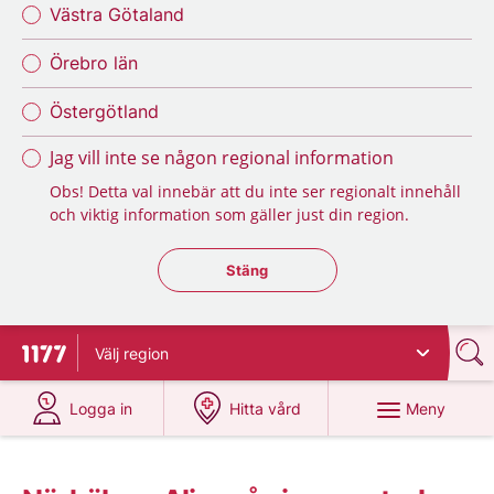
Västra Götaland
Örebro län
Östergötland
Jag vill inte se någon regional information
Obs! Detta val innebär att du inte ser regionalt innehåll
och viktig information som gäller just din region.
Stäng regionsväljaren
Stäng
Välj
region
Till startsidan för 1177
på 1177.se
på 1177.se
Meny
Logga in
Hitta vård