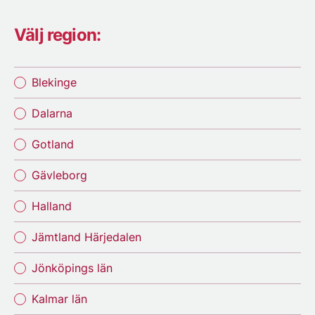
Välj region:
Blekinge
Dalarna
Gotland
Gävleborg
Halland
Jämtland Härjedalen
Jönköpings län
Kalmar län