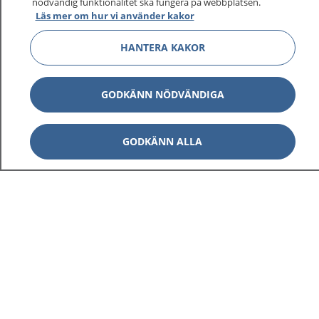
nödvändig funktionalitet ska fungera på webbplatsen.
Läs mer om hur vi använder kakor
HANTERA KAKOR
GODKÄNN NÖDVÄNDIGA
GODKÄNN ALLA
1177
–
tryggt om din hälsa och vård
På 1177.se får du råd om hälsa och information om