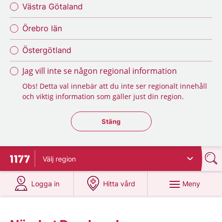
Västra Götaland
Örebro län
Östergötland
Jag vill inte se någon regional information
Obs! Detta val innebär att du inte ser regionalt innehåll
och viktig information som gäller just din region.
Stäng regionsväljaren
Stäng
Välj
region
Till startsidan för 1177
på 1177.se
på 1177.se
Meny
Logga in
Hitta vård