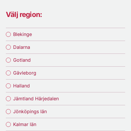
Välj region:
Blekinge
Dalarna
Gotland
Gävleborg
Halland
Jämtland Härjedalen
Jönköpings län
Kalmar län