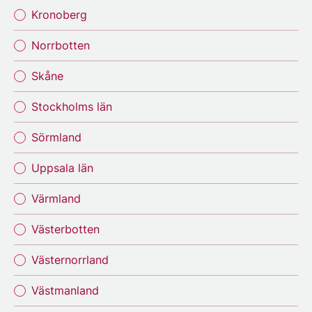
Kronoberg
Norrbotten
Skåne
Stockholms län
Sörmland
Uppsala län
Värmland
Västerbotten
Västernorrland
Västmanland