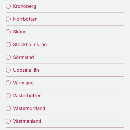
Kronoberg
Norrbotten
Skåne
Stockholms län
Sörmland
Uppsala län
Värmland
Västerbotten
Västernorrland
Västmanland