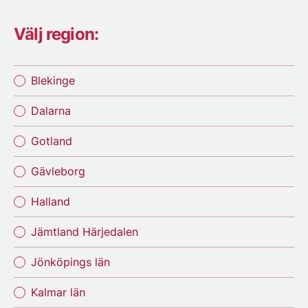
Välj region:
Blekinge
Dalarna
Gotland
Gävleborg
Halland
Jämtland Härjedalen
Jönköpings län
Kalmar län