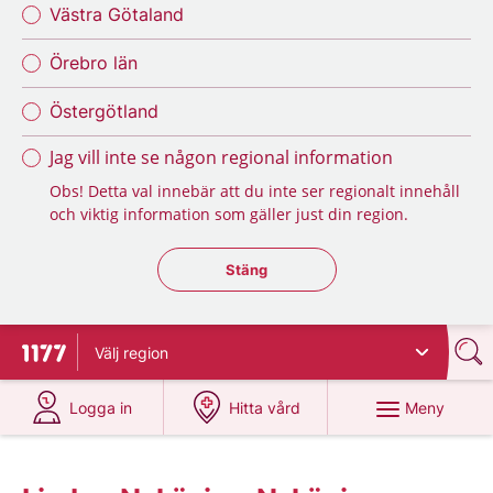
Västra Götaland
Örebro län
Östergötland
Jag vill inte se någon regional information
Obs! Detta val innebär att du inte ser regionalt innehåll
och viktig information som gäller just din region.
Stäng regionsväljaren
Stäng
Välj
region
Till startsidan för 1177
på 1177.se
på 1177.se
Meny
Logga in
Hitta vård