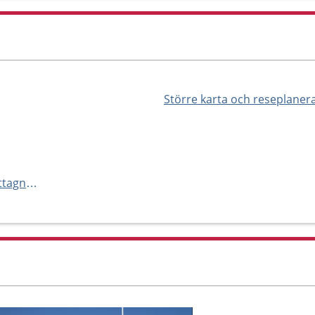
Större karta och reseplaner
https://www.capio.se/hitta-mottagning/specialistvard/geriatrik/nacka/