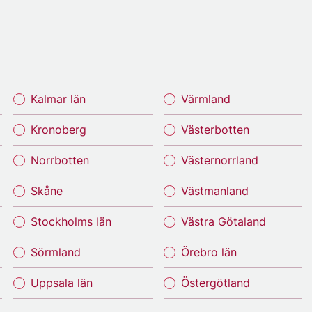
Kalmar län
Värmland
Kronoberg
Västerbotten
Norrbotten
Västernorrland
Skåne
Västmanland
Stockholms län
Västra Götaland
Sörmland
Örebro län
Uppsala län
Östergötland