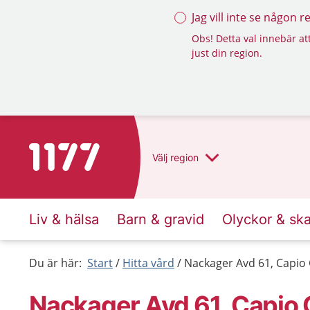
Jag vill inte se någon 
Obs! Detta val innebär att
just din region.
Till startsidan för 1177
Välj
region
Liv & hälsa
Barn & gravid
Olyckor & sk
Du är här:
Start
Hitta vård
Nackager Avd 61, Capio 
Nackager Avd 61, Capio 