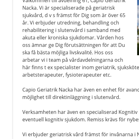
Välkommen till avdelning 61, Capio Geriatrik
Nacka. Vi är specialiserade på geriatrisk
sjukvård, d v s främst för Dig som är över 65
år. Vi erbjuder utredning, behandling och
rehabilitering i slutenvård i samband med
akuta eller kroniska sjukdomar. Vården hos
oss ämnar ge Dig förutsättningen för att Du
ska få bästa möjliga livskvalité. Hos oss
arbetar vi i team på vårdavdelningarna och
här finns t ex specialister inom geriatrik, sjukskö
arbetsterapeuter, fysioterapeuter etc.
Capio Geriatrik Nacka har även en enhet för ava
möjlighet till direktinläggning i slutenvård.
Verksamheten har även en specialiserad Kognitiv
eventuell kognitiv sjukdom. Remiss krävs för nybe
Vi erbjuder geriatrisk vård främst för invånarn