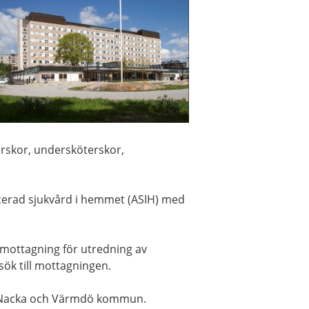
terskor, undersköterskor,
ncerad sjukvård i hemmet (ASIH) med
 mottagning för utredning av
sök till mottagningen.
a i Nacka och Värmdö kommun.