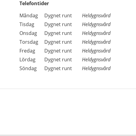
Telefontider
Öppettider
Kommentarer
Måndag
Dygnet runt
Heldygnsvård
Dag
Tisdag
Dygnet runt
Heldygnsvård
Onsdag
Dygnet runt
Heldygnsvård
Torsdag
Dygnet runt
Heldygnsvård
Fredag
Dygnet runt
Heldygnsvård
Lördag
Dygnet runt
Heldygnsvård
Söndag
Dygnet runt
Heldygnsvård