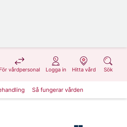
på 1177.se
på 1177.se
på 1177.se
på 1177.se
För vårdpersonal
Logga in
Hitta vård
Sök
ehandling
Så fungerar vården