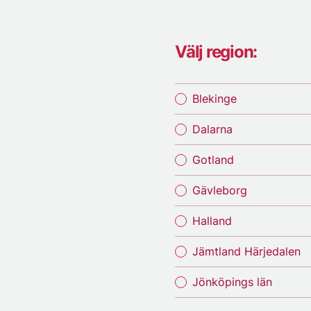
Välj region:
Blekinge
Dalarna
Gotland
Gävleborg
Halland
Jämtland Härjedalen
Jönköpings län