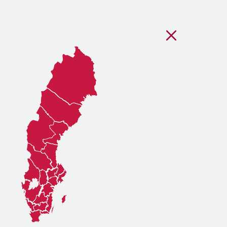
Stäng regionsvälj