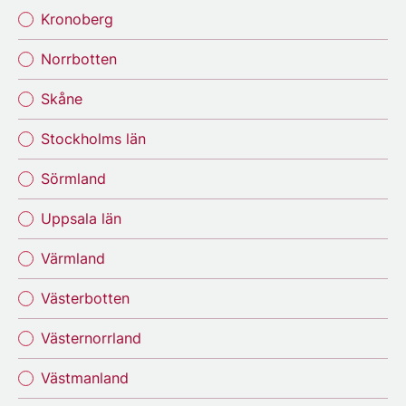
Kronoberg
Norrbotten
Skåne
Stockholms län
Sörmland
Uppsala län
Värmland
Västerbotten
Västernorrland
Västmanland