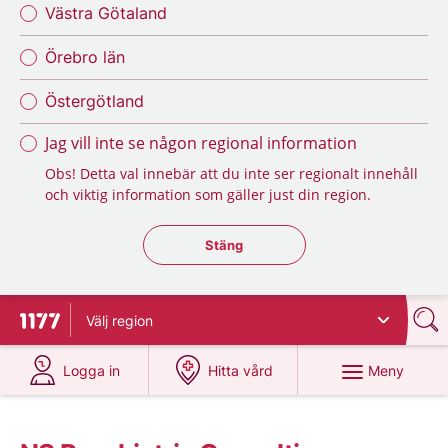
Västra Götaland
Örebro län
Östergötland
Jag vill inte se någon regional information
Obs! Detta val innebär att du inte ser regionalt innehåll
och viktig information som gäller just din region.
Stäng regionsväljaren
Stäng
Välj
region
Till startsidan för 1177
på 1177.se
på 1177.se
Meny
Logga in
Hitta vård