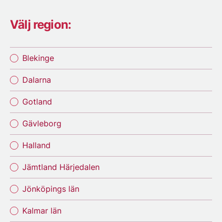
Välj region:
Blekinge
Dalarna
Gotland
Gävleborg
Halland
Jämtland Härjedalen
Jönköpings län
Kalmar län