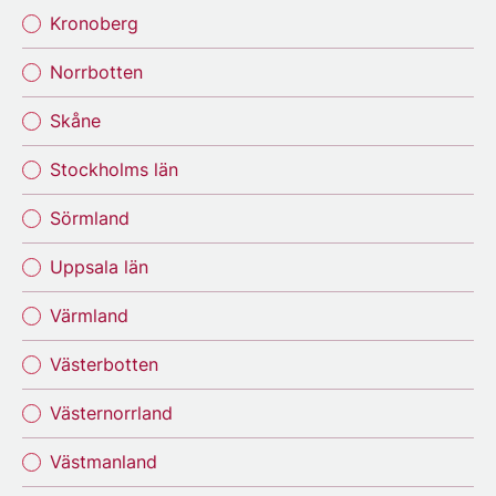
Kronoberg
Norrbotten
Skåne
Stockholms län
Sörmland
Uppsala län
Värmland
Västerbotten
Västernorrland
Västmanland