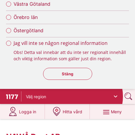
Västra Götaland
Örebro län
Östergötland
Jag vill inte se någon regional information
Obs! Detta val innebär att du inte ser regionalt innehåll
och viktig information som gäller just din region.
Stäng regionsväljaren
Stäng
Välj
region
Till startsidan för 1177
på 1177.se
på 1177.se
Meny
Logga in
Hitta vård