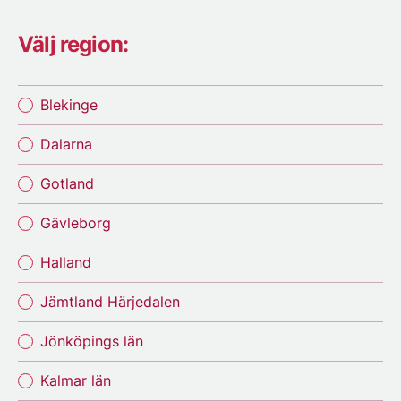
Välj region:
Blekinge
Dalarna
Gotland
Gävleborg
Halland
Jämtland Härjedalen
Jönköpings län
Kalmar län