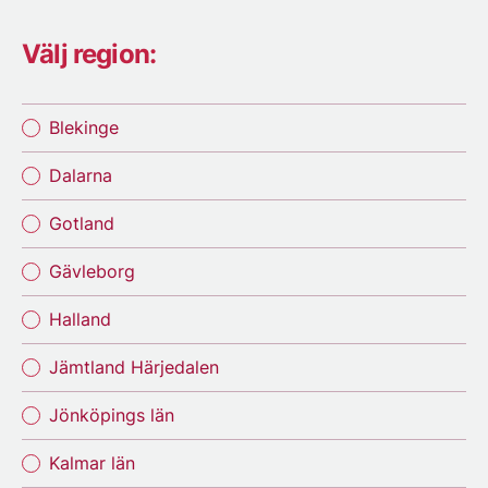
Välj region:
Blekinge
Dalarna
Gotland
Gävleborg
Halland
Jämtland Härjedalen
Jönköpings län
Kalmar län