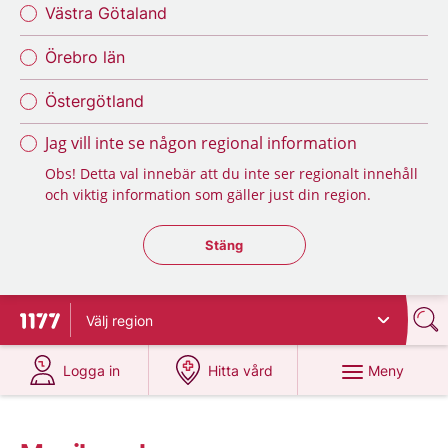
Västra Götaland
Örebro län
Östergötland
Jag vill inte se någon regional information
Obs! Detta val innebär att du inte ser regionalt innehåll
och viktig information som gäller just din region.
Stäng regionsväljaren
Stäng
Välj
region
Till startsidan för 1177
på 1177.se
på 1177.se
Meny
Logga in
Hitta vård