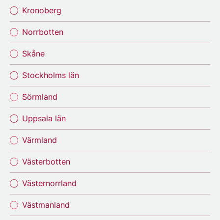
Kronoberg
Norrbotten
Skåne
Stockholms län
Sörmland
Uppsala län
Värmland
Västerbotten
Västernorrland
Västmanland