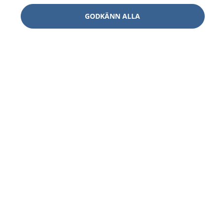
GODKÄNN ALLA
1177
–
tryggt om din hälsa och vård
På 1177.se får du råd om hälsa och information om
sjukdomar och vilka mottagningar du kan kontakta.
Logga in för att läsa din journal och göra dina