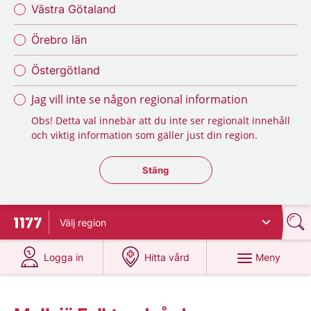
Västra Götaland
Örebro län
Östergötland
Jag vill inte se någon regional information
Obs! Detta val innebär att du inte ser regionalt innehåll
och viktig information som gäller just din region.
Stäng regionsväljaren
Stäng
Välj
region
Till startsidan för 1177
på 1177.se
på 1177.se
Meny
Logga in
Hitta vård