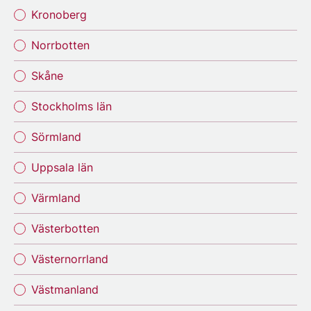
Kronoberg
Norrbotten
Skåne
Stockholms län
Sörmland
Uppsala län
Värmland
Västerbotten
Västernorrland
Västmanland