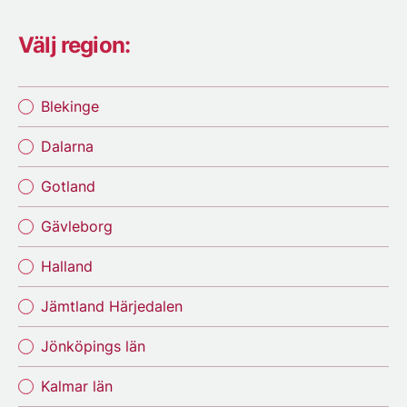
Välj region:
Blekinge
Dalarna
Gotland
Gävleborg
Halland
Jämtland Härjedalen
Jönköpings län
Kalmar län