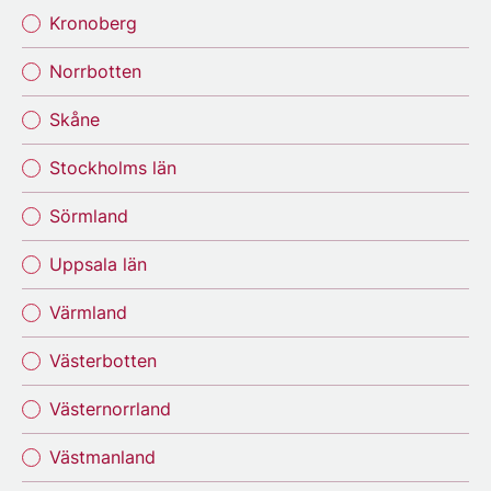
Kronoberg
Norrbotten
Skåne
Stockholms län
Sörmland
Uppsala län
Värmland
Västerbotten
Västernorrland
Västmanland