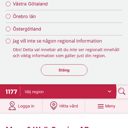
Västra Götaland
Örebro län
Östergötland
Jag vill inte se någon regional information
Obs! Detta val innebär att du inte ser regionalt innehåll
och viktig information som gäller just din region.
Stäng regionsväljaren
Stäng
Välj
region
Till startsidan för 1177
på 1177.se
på 1177.se
Meny
Logga in
Hitta vård