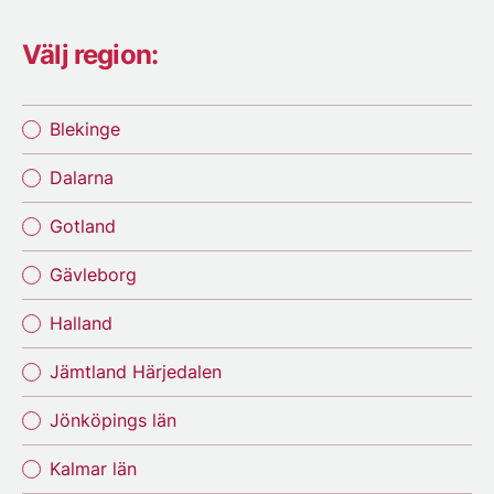
Välj region:
Blekinge
Dalarna
Gotland
Gävleborg
Halland
Jämtland Härjedalen
Jönköpings län
Kalmar län