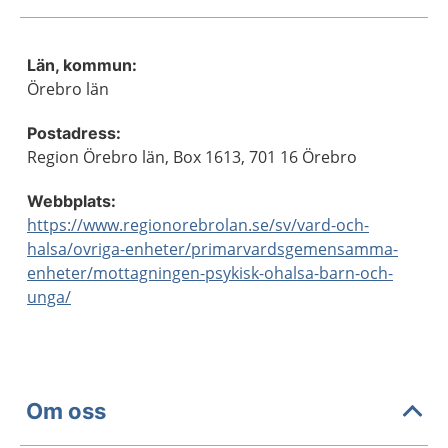
Län, kommun:
Örebro län
Postadress:
Region Örebro län, Box 1613, 701 16 Örebro
Webbplats:
https://www.regionorebrolan.se/sv/vard-och-
halsa/ovriga-enheter/primarvardsgemensamma-
enheter/mottagningen-psykisk-ohalsa-barn-och-
unga/
Om oss