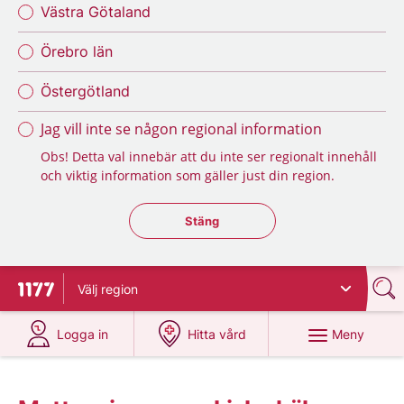
Västra Götaland
Örebro län
Östergötland
Jag vill inte se någon regional information
Obs! Detta val innebär att du inte ser regionalt innehåll
och viktig information som gäller just din region.
Stäng regionsväljaren
Stäng
Välj
region
Till startsidan för 1177
på 1177.se
på 1177.se
Meny
Logga in
Hitta vård