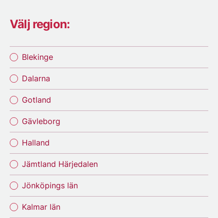
Välj region:
Blekinge
Dalarna
Gotland
Gävleborg
Halland
Jämtland Härjedalen
Jönköpings län
Kalmar län