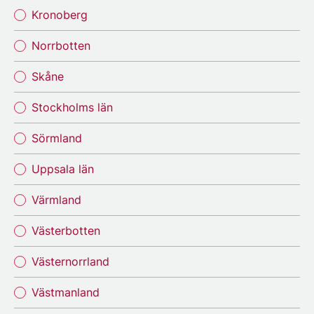
Kronoberg
Norrbotten
Skåne
Stockholms län
Sörmland
Uppsala län
Värmland
Västerbotten
Västernorrland
Västmanland