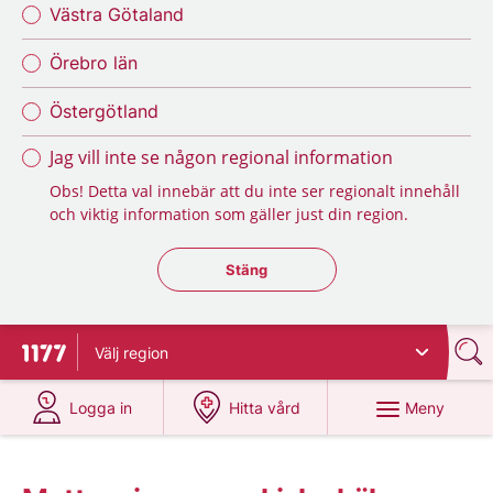
Västra Götaland
Örebro län
Östergötland
Jag vill inte se någon regional information
Obs! Detta val innebär att du inte ser regionalt innehåll
och viktig information som gäller just din region.
Stäng regionsväljaren
Stäng
Välj
region
Till startsidan för 1177
på 1177.se
på 1177.se
Meny
Logga in
Hitta vård