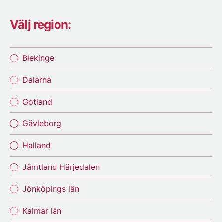
Välj region:
Blekinge
Dalarna
Gotland
Gävleborg
Halland
Jämtland Härjedalen
Jönköpings län
Kalmar län