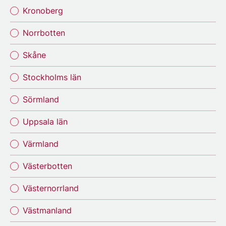
Kronoberg
Norrbotten
Skåne
Stockholms län
Sörmland
Uppsala län
Värmland
Västerbotten
Västernorrland
Västmanland