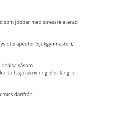
nd som jobbar med stressrelaterad
 fysioterapeuter (sjukgymnaster),
ad ohälsa såsom
orttidssjukskrivning eller längre
emiss därifrån.