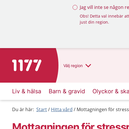
Jag vill inte se någon 
Obs! Detta val innebär att
just din region.
Till startsidan för 1177
Välj
region
Liv & hälsa
Barn & gravid
Olyckor & sk
Du är här:
Start
Hitta vård
Mottagningen för stress
Mottagningen för stress