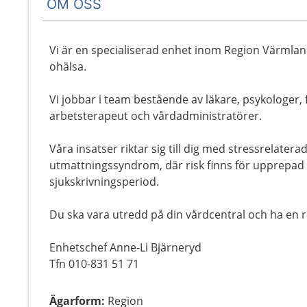
OM OSS
Vi är en specialiserad enhet inom Region Värmla
ohälsa.
Vi jobbar i team bestående av läkare, psykologer,
arbetsterapeut och vårdadministratörer.
Våra insatser riktar sig till dig med stressrelater
utmattningssyndrom, där risk finns för upprepad k
sjukskrivningsperiod.
Du ska vara utredd på din vårdcentral och ha en r
Enhetschef Anne-Li Bjärneryd
Tfn 010-831 51 71
Ägarform
:
Region