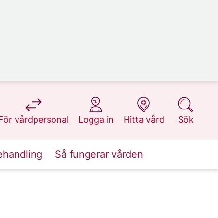
på 1177.se
på 1177.se
på 1177.se
på 1177.se
För vårdpersonal
Logga in
Hitta vård
Sök
ehandling
Så fungerar vården