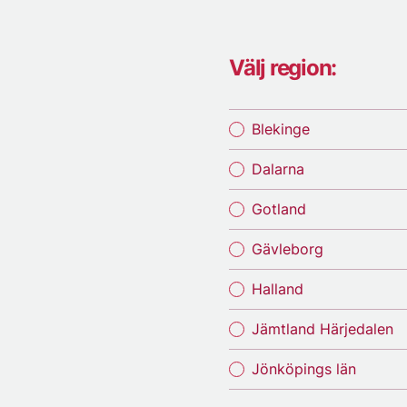
Välj region:
Blekinge
Dalarna
Gotland
Gävleborg
Halland
Jämtland Härjedalen
Jönköpings län