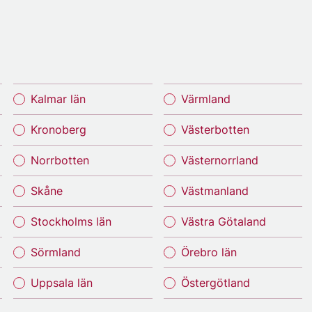
Kalmar län
Värmland
Kronoberg
Västerbotten
Norrbotten
Västernorrland
Skåne
Västmanland
Stockholms län
Västra Götaland
Sörmland
Örebro län
Uppsala län
Östergötland