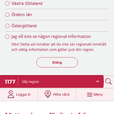
Västra Götaland
Örebro län
Östergötland
Jag vill inte se någon regional information
Obs! Detta val innebär att du inte ser regionalt innehåll
och viktig information som gäller just din region.
Stäng regionsväljaren
Stäng
Välj
region
Till startsidan för 1177
på 1177.se
på 1177.se
Meny
Logga in
Hitta vård