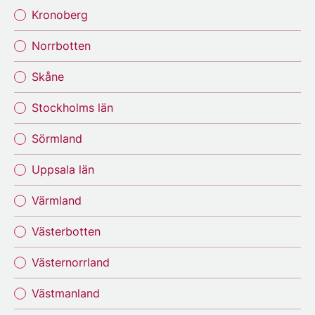
Kronoberg
Norrbotten
Skåne
Stockholms län
Sörmland
Uppsala län
Värmland
Västerbotten
Västernorrland
Västmanland