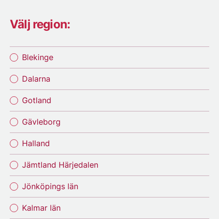
Välj region:
Blekinge
Dalarna
Gotland
Gävleborg
Halland
Jämtland Härjedalen
Jönköpings län
Kalmar län