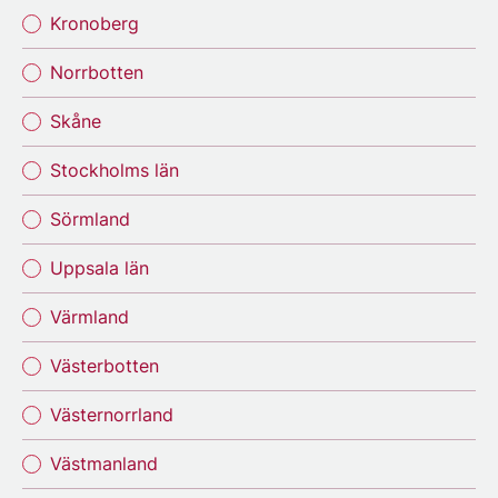
Kronoberg
Norrbotten
Skåne
Stockholms län
Sörmland
Uppsala län
Värmland
Västerbotten
Västernorrland
Västmanland