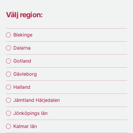
Välj region:
Blekinge
Dalarna
Gotland
Gävleborg
Halland
Jämtland Härjedalen
Jönköpings län
Kalmar län