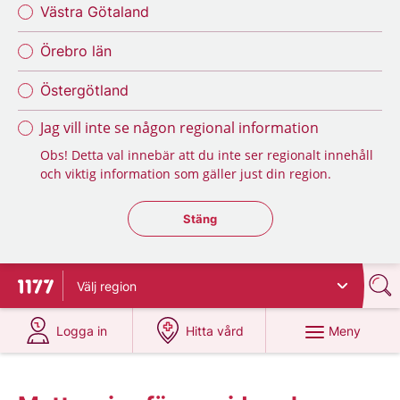
Västra Götaland
Örebro län
Östergötland
Jag vill inte se någon regional information
Obs! Detta val innebär att du inte ser regionalt innehåll
och viktig information som gäller just din region.
Stäng regionsväljaren
Stäng
Välj
region
Till startsidan för 1177
på 1177.se
på 1177.se
Meny
Logga in
Hitta vård