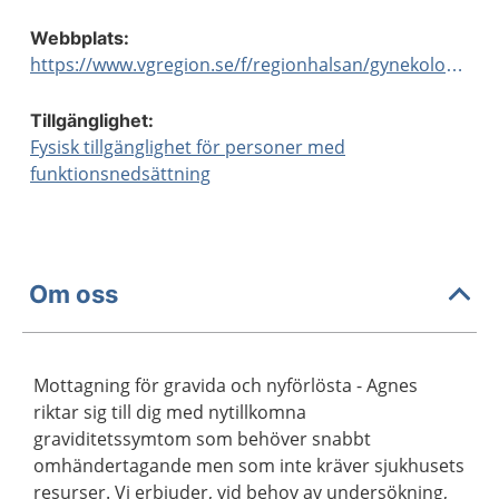
Webbplats:
https://www.vgregion.se/f/regionhalsan/gynekologi/mottagninggravidanyforlosta/
Tillgänglighet:
Fysisk tillgänglighet för personer med
funktionsnedsättning
Om oss
Mottagning för gravida och nyförlösta - Agnes
riktar sig till dig med nytillkomna
graviditetssymtom som behöver snabbt
omhändertagande men som inte kräver sjukhusets
resurser. Vi erbjuder, vid behov av undersökning,