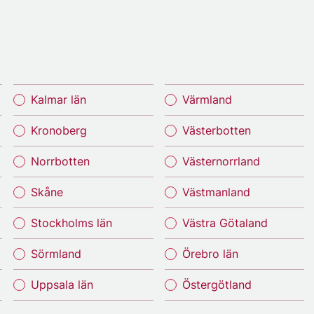
Kalmar län
Värmland
Kronoberg
Västerbotten
Norrbotten
Västernorrland
Skåne
Västmanland
Stockholms län
Västra Götaland
Sörmland
Örebro län
Uppsala län
Östergötland