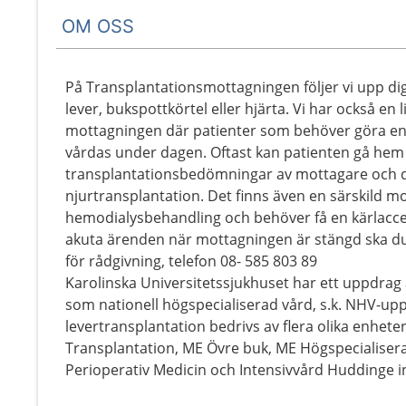
OM OSS
På Transplantationsmottagningen följer vi upp di
lever, bukspottkörtel eller hjärta. Vi har också en l
mottagningen där patienter som behöver göra enk
vårdas under dagen. Oftast kan patienten gå hem e
transplantationsbedömningar av mottagare och do
njurtransplantation. Det finns även en särskild m
hemodialysbehandling och behöver få en kärlacce
akuta ärenden när mottagningen är stängd ska du r
för rådgivning, telefon 08- 585 803 89
Karolinska Universitetssjukhuset har ett uppdrag 
som nationell högspecialiserad vård, s.k. NHV-u
levertransplantation bedrivs av flera olika enhete
Transplantation, ME Övre buk, ME Högspecialise
Perioperativ Medicin och Intensivvård Huddinge i