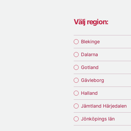
Välj region:
Blekinge
Dalarna
Gotland
Gävleborg
Halland
Jämtland Härjedalen
Jönköpings län