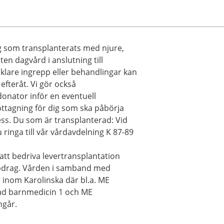
g som transplanterats med njure,
iten dagvård i anslutning till
lare ingrepp eller behandlingar kan
fteråt. Vi gör också
nator inför en eventuell
ottagning för dig som ska påbörja
ss. Du som är transplanterad: Vid
inga till vår vårdavdelning K 87-89
att bedriva levertransplantation
ppdrag. Vården i samband med
r inom Karolinska där bl.a. ME
rad barnmedicin 1 och ME
ngår.