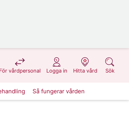
på 1177.se
på 1177.se
på 1177.se
på 1177.se
För vårdpersonal
Logga in
Hitta vård
Sök
ehandling
Så fungerar vården