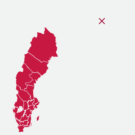
Stäng regionsvälj