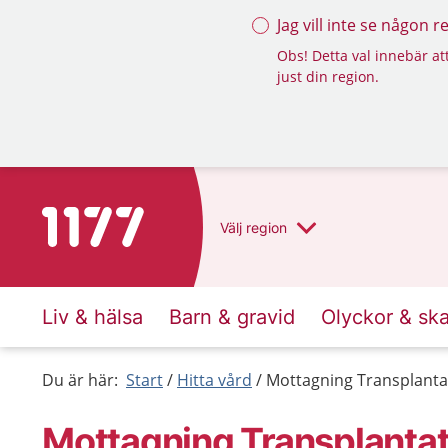
Jag vill inte se någon 
Obs! Detta val innebär att
just din region.
Till startsidan för 1177
Välj
region
Liv & hälsa
Barn & gravid
Olyckor & sk
Du är här:
Start
Hitta vård
Mottagning Transplantat
Mottagning Transplantat