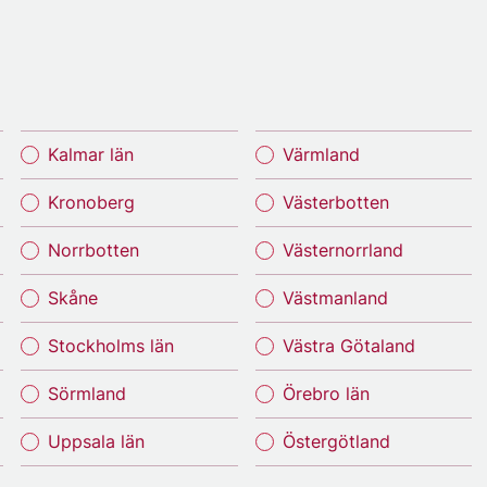
Kalmar län
Värmland
Kronoberg
Västerbotten
Norrbotten
Västernorrland
Skåne
Västmanland
Stockholms län
Västra Götaland
Sörmland
Örebro län
Uppsala län
Östergötland