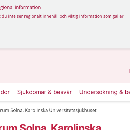
regional information
 du inte ser regionalt innehåll och viktig information som gäller
ador
Sjukdomar & besvär
Undersökning & b
um Solna, Karolinska Universitetssjukhuset
um Solna, Karolinska