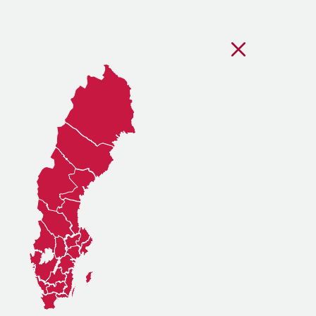
Stäng regionsvälj