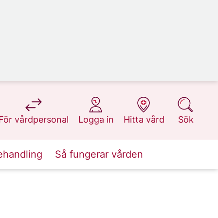
på 1177.se
på 1177.se
på 1177.se
på 1177.se
För vårdpersonal
Logga in
Hitta vård
Sök
ehandling
Så fungerar vården