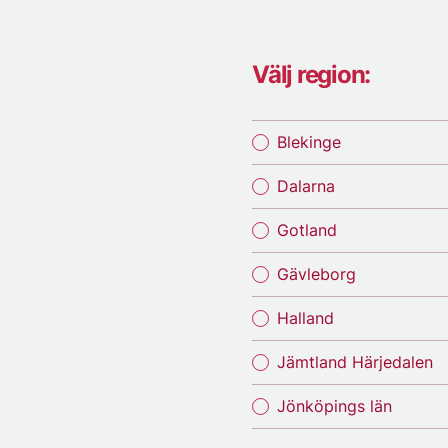
Välj region:
Blekinge
Dalarna
Gotland
Gävleborg
Halland
Jämtland Härjedalen
Jönköpings län