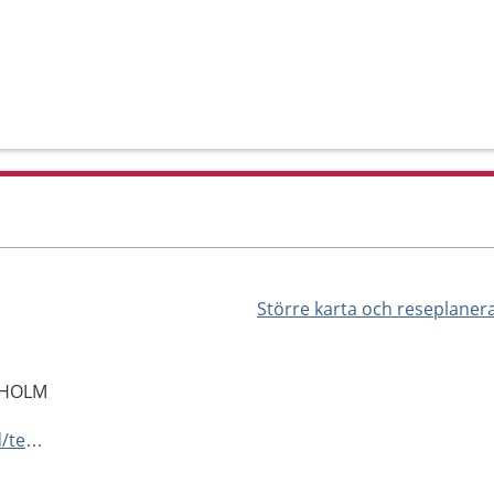
Större karta och reseplaner
CKHOLM
https://www.karolinska.se/vard/tema/tema-cancer/oo-cancer-2/sarkomcentrum-mottagning-solna/