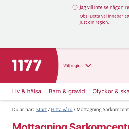
Jag vill inte se någon 
Obs! Detta val innebär att
just din region.
Till startsidan för 1177
Välj
region
Liv & hälsa
Barn & gravid
Olyckor & sk
Du är här:
Start
Hitta vård
Mottagning Sarkomcentr
Mottagning Sarkomcentr