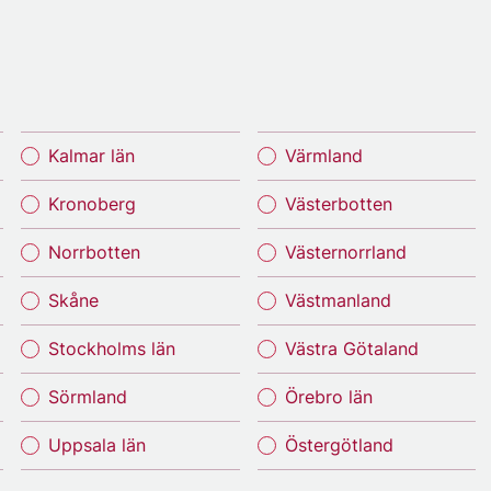
Kalmar län
Värmland
Kronoberg
Västerbotten
Norrbotten
Västernorrland
Skåne
Västmanland
Stockholms län
Västra Götaland
Sörmland
Örebro län
Uppsala län
Östergötland