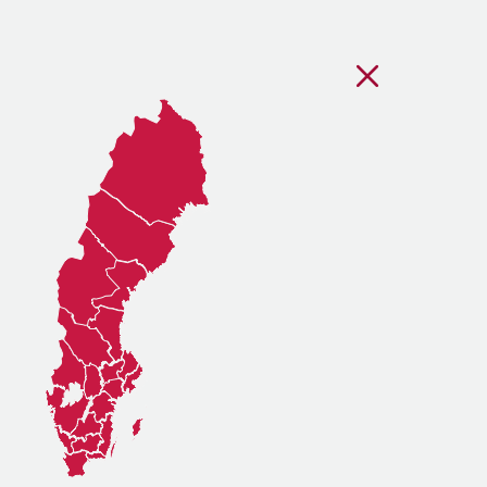
Stäng regionsvälj