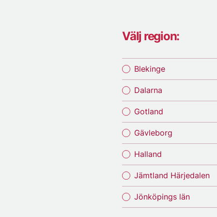
Välj region:
Blekinge
Dalarna
Gotland
Gävleborg
Halland
Jämtland Härjedalen
Jönköpings län