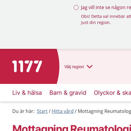
Jag vill inte se någon 
Obs! Detta val innebär att
just din region.
Till startsidan för 1177
Välj
region
Liv & hälsa
Barn & gravid
Olyckor & sk
Du är här:
Start
Hitta vård
Mottagning Reumatologi
Mottagning Reumatologi 