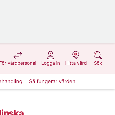
på 1177.se
på 1177.se
på 1177.se
på 1177.se
För vårdpersonal
Logga in
Hitta vård
Sök
ehandling
Så fungerar vården
linska