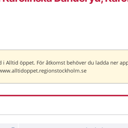
ård i Alltid öppet. För åtkomst behöver du ladda ner ap
å www.alltidoppet.regionstockholm.se