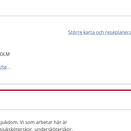
Större karta och reseplaner
HOLM
https://www.karolinska.se/vard/tema/tema-inflammation-och-aldrande/gastro-hud-reuma/mottagning-reumatologi-danderyd/
sjukdom. Vi som arbetar här är
 sjuksköterskor, undersköterskor,