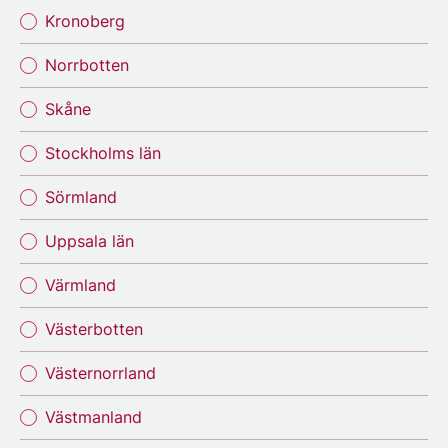
Kronoberg
Norrbotten
Skåne
Stockholms län
Sörmland
Uppsala län
Värmland
Västerbotten
Västernorrland
Västmanland