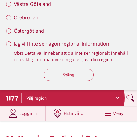
Västra Götaland
Örebro län
Östergötland
Jag vill inte se någon regional information
Obs! Detta val innebär att du inte ser regionalt innehåll
och viktig information som gäller just din region.
Stäng regionsväljaren
Stäng
Välj
region
Till startsidan för 1177
på 1177.se
på 1177.se
Meny
Logga in
Hitta vård