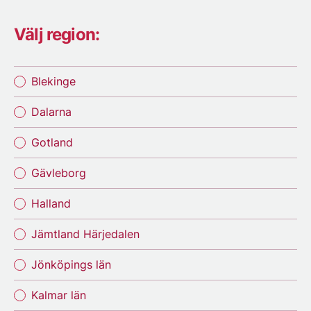
Välj region:
Blekinge
Dalarna
Gotland
Gävleborg
Halland
Jämtland Härjedalen
Jönköpings län
Kalmar län