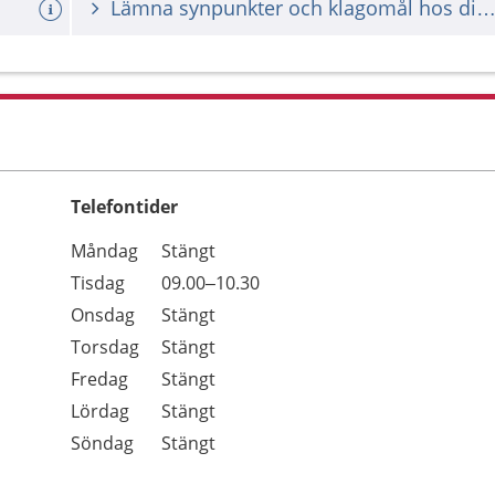
Lämna synpunkter och klagomål hos din vårdgiv
Telefontider
Öppettider
Kommentarer
Måndag
Stängt
Dag
Tisdag
09.00–10.30
Onsdag
Stängt
Torsdag
Stängt
Fredag
Stängt
Lördag
Stängt
Söndag
Stängt