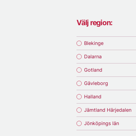
Välj region:
Blekinge
Dalarna
Gotland
Gävleborg
Halland
Jämtland Härjedalen
Jönköpings län