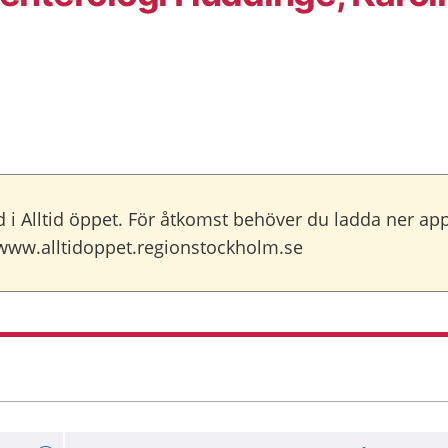
ård i Alltid öppet. För åtkomst behöver du ladda ner ap
å www.alltidoppet.regionstockholm.se