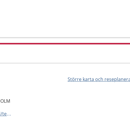
Större karta och reseplaner
KHOLM
https://www.karolinska.se/vard/tema/tema-inflammation-och-aldrande/gastro-hud-reuma/mottagning-neurogastroenterologi-huddinge/