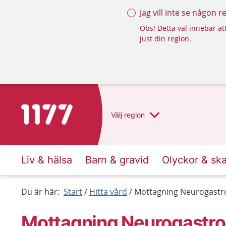
Jag vill inte se någon 
Obs! Detta val innebär att
just din region.
Till startsidan för 1177
Välj
region
Liv & hälsa
Barn & gravid
Olyckor & sk
Du är här:
Start
Hitta vård
Mottagning Neurogastro
Mottagning Neurogastroe