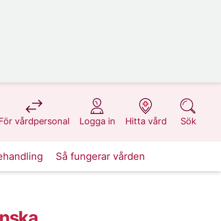
på 1177.se
på 1177.se
på 1177.se
på 1177.se
För vårdpersonal
Logga in
Hitta vård
Sök
ehandling
Så fungerar vården
inska