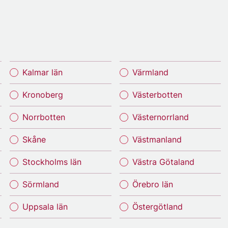
Kalmar län
Värmland
Kronoberg
Västerbotten
Norrbotten
Västernorrland
Skåne
Västmanland
Stockholms län
Västra Götaland
Sörmland
Örebro län
Uppsala län
Östergötland