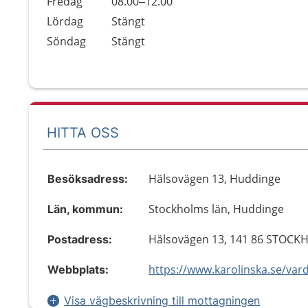
Fredag
08.00–12.00
Lördag
Stängt
Söndag
Stängt
HITTA OSS
Hälsovägen 13, Huddinge
Besöksadress:
Stockholms län, Huddinge
Län, kommun:
Hälsovägen 13, 141 86 STOC
Postadress:
Webbplats:
Visa vägbeskrivning till mottagningen