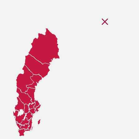
Stäng regionsvälj