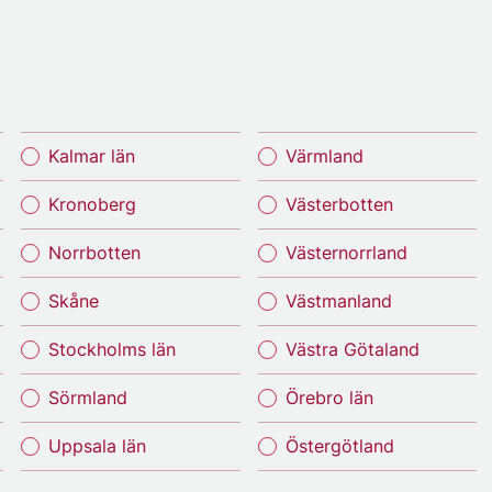
Kalmar län
Värmland
Kronoberg
Västerbotten
Norrbotten
Västernorrland
Skåne
Västmanland
Stockholms län
Västra Götaland
Sörmland
Örebro län
Uppsala län
Östergötland