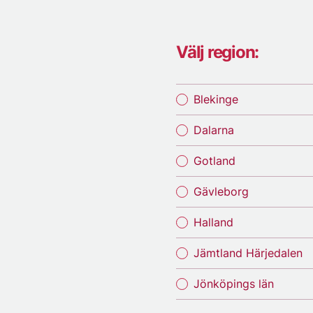
Välj region:
Blekinge
Dalarna
Gotland
Gävleborg
Halland
Jämtland Härjedalen
Jönköpings län