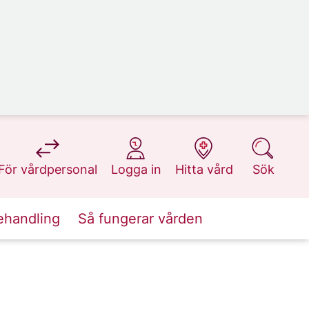
på 1177.se
på 1177.se
på 1177.se
på 1177.se
För vårdpersonal
Logga in
Hitta vård
Sök
ehandling
Så fungerar vården