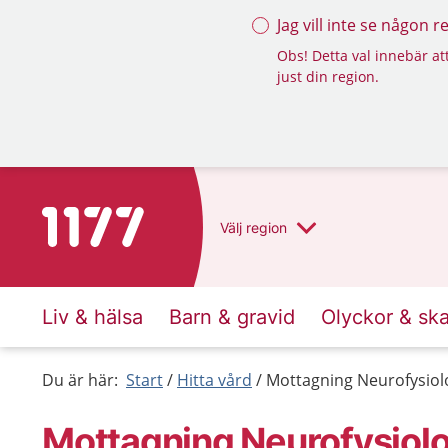
Jag vill inte se någon 
Obs! Detta val innebär att
just din region.
Till startsidan för 1177
Välj
region
Liv & hälsa
Barn & gravid
Olyckor & sk
Du är här:
Start
Hitta vård
Mottagning Neurofysiolo
Mottagning Neurofysiolog