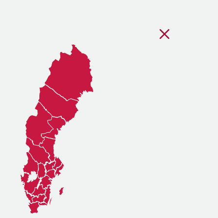
Stäng regionsvälj