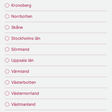
Kronoberg
Norrbotten
Skåne
Stockholms län
Sörmland
Uppsala län
Värmland
Västerbotten
Västernorrland
Västmanland