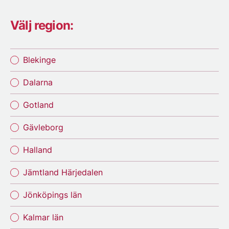
Välj region:
Blekinge
Dalarna
Gotland
Gävleborg
Halland
Jämtland Härjedalen
Jönköpings län
Kalmar län