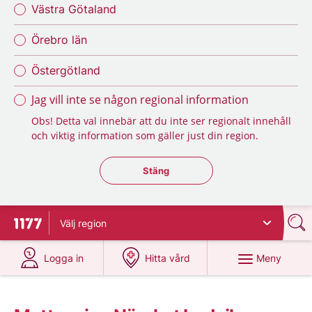
Västra Götaland
Örebro län
Östergötland
Jag vill inte se någon regional information
Obs! Detta val innebär att du inte ser regionalt innehåll
och viktig information som gäller just din region.
Stäng regionsväljaren
Stäng
Välj
region
Till startsidan för 1177
på 1177.se
på 1177.se
Meny
Logga in
Hitta vård