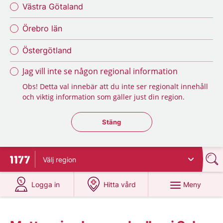
Västra Götaland
Örebro län
Östergötland
Jag vill inte se någon regional information
Obs! Detta val innebär att du inte ser regionalt innehåll
och viktig information som gäller just din region.
Stäng regionsväljaren
Stäng
Välj
region
Till startsidan för 1177
på 1177.se
på 1177.se
Meny
Logga in
Hitta vård