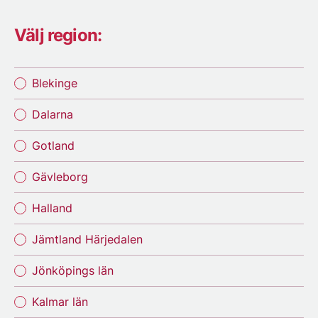
Välj region:
Blekinge
Dalarna
Gotland
Gävleborg
Halland
Jämtland Härjedalen
Jönköpings län
Kalmar län