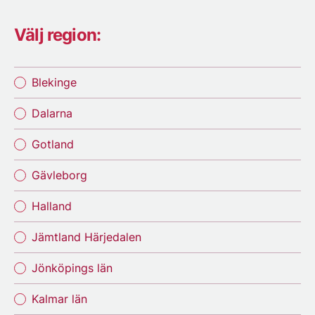
Välj region:
Blekinge
Dalarna
Gotland
Gävleborg
Halland
Jämtland Härjedalen
Jönköpings län
Kalmar län