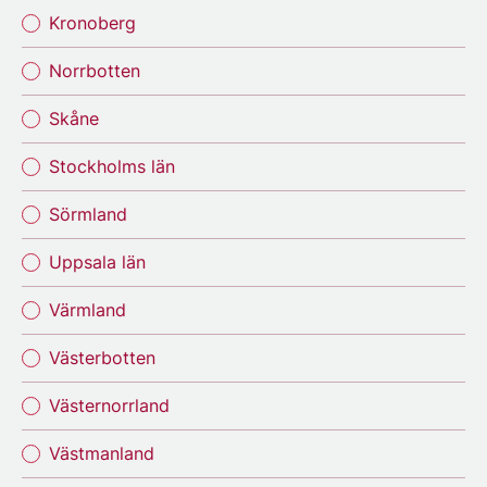
Kronoberg
Norrbotten
Skåne
Stockholms län
Sörmland
Uppsala län
Värmland
Västerbotten
Västernorrland
Västmanland