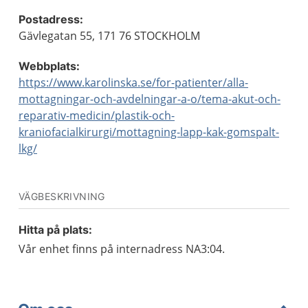
Postadress:
Gävlegatan 55, 171 76 STOCKHOLM
Webbplats:
https://www.karolinska.se/for-patienter/alla-
mottagningar-och-avdelningar-a-o/tema-akut-och-
reparativ-medicin/plastik-och-
kraniofacialkirurgi/mottagning-lapp-kak-gomspalt-
lkg/
VÄGBESKRIVNING
Hitta på plats:
Vår enhet finns på internadress NA3:04.