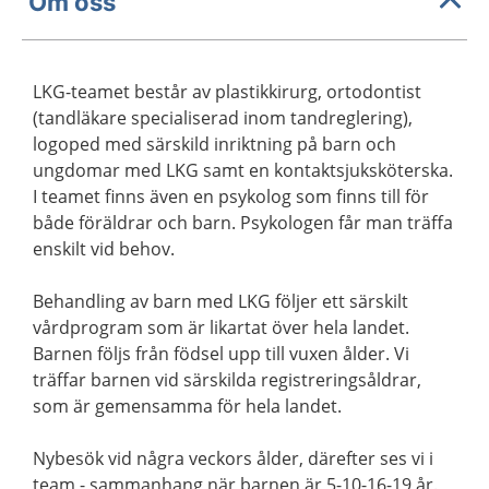
Om oss
LKG-teamet består av plastikkirurg, ortodontist
(tandläkare specialiserad inom tandreglering),
logoped med särskild inriktning på barn och
ungdomar med LKG samt en kontaktsjuksköterska.
I teamet finns även en psykolog som finns till för
både föräldrar och barn. Psykologen får man träffa
enskilt vid behov.
Behandling av barn med LKG följer ett särskilt
vårdprogram som är likartat över hela landet.
Barnen följs från födsel upp till vuxen ålder. Vi
träffar barnen vid särskilda registreringsåldrar,
som är gemensamma för hela landet.
Nybesök vid några veckors ålder, därefter ses vi i
team - sammanhang när barnen är 5-10-16-19 år.