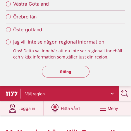
Västra Götaland
Örebro län
Östergötland
Jag vill inte se någon regional information
Obs! Detta val innebär att du inte ser regionalt innehåll
och viktig information som gäller just din region.
Stäng regionsväljaren
Stäng
Välj
region
Till startsidan för 1177
på 1177.se
på 1177.se
Meny
Logga in
Hitta vård