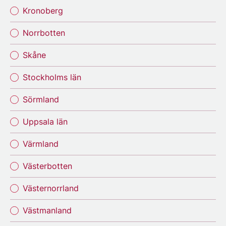
Kronoberg
Norrbotten
Skåne
Stockholms län
Sörmland
Uppsala län
Värmland
Västerbotten
Västernorrland
Västmanland