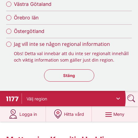
Västra Götaland
Örebro län
Östergötland
Jag vill inte se någon regional information
Obs! Detta val innebär att du inte ser regionalt innehåll
och viktig information som gäller just din region.
Stäng regionsväljaren
Stäng
Välj
region
Till startsidan för 1177
på 1177.se
på 1177.se
Meny
Logga in
Hitta vård