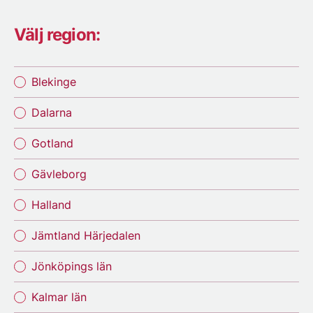
Välj region:
Blekinge
Dalarna
Gotland
Gävleborg
Halland
Jämtland Härjedalen
Jönköpings län
Kalmar län