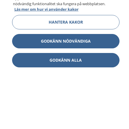
nödvändig funktionalitet ska fungera på webbplatsen.
Läs mer om hur vi använder kakor
HANTERA KAKOR
GODKÄNN NÖDVÄNDIGA
GODKÄNN ALLA
1177
–
tryggt om din hälsa och vård
På 1177.se får du råd om hälsa och information om