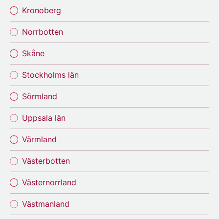
Kronoberg
Norrbotten
Skåne
Stockholms län
Sörmland
Uppsala län
Värmland
Västerbotten
Västernorrland
Västmanland