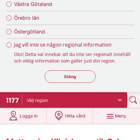
Västra Götaland
Örebro län
Östergötland
Jag vill inte se någon regional information
Obs! Detta val innebär att du inte ser regionalt innehåll
och viktig information som gäller just din region.
Stäng regionsväljaren
Stäng
Välj
region
Till startsidan för 1177
på 1177.se
på 1177.se
Meny
Logga in
Hitta vård