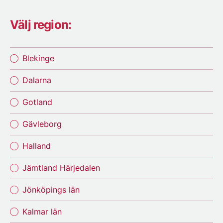
Välj region:
Blekinge
Dalarna
Gotland
Gävleborg
Halland
Jämtland Härjedalen
Jönköpings län
Kalmar län