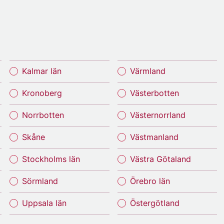
Kalmar län
Värmland
Kronoberg
Västerbotten
Norrbotten
Västernorrland
Skåne
Västmanland
Stockholms län
Västra Götaland
Sörmland
Örebro län
Uppsala län
Östergötland