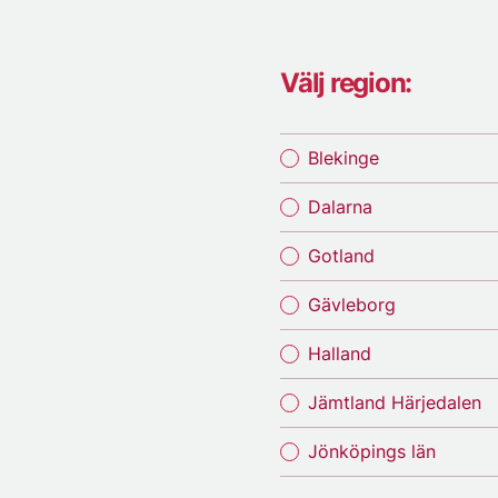
Välj region:
Blekinge
Dalarna
Gotland
Gävleborg
Halland
Jämtland Härjedalen
Jönköpings län