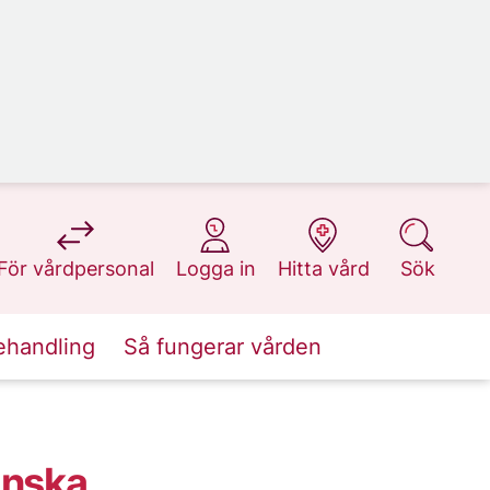
på 1177.se
på 1177.se
på 1177.se
på 1177.se
För vårdpersonal
Logga in
Hitta vård
Sök
ehandling
Så fungerar vården
inska