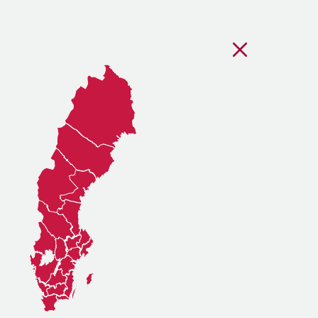
Stäng regionsvälj