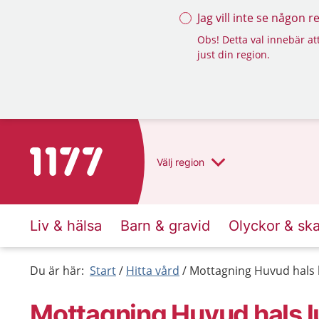
Jag vill inte se någon 
Obs! Detta val innebär att
just din region.
Till startsidan för 1177
Välj
region
Liv & hälsa
Barn & gravid
Olyckor & sk
Du är här:
Start
Hitta vård
Mottagning Huvud hals l
Mottagning Huvud hals l