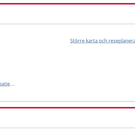
Större karta och reseplaner
https://www.karolinska.se/for-patienter/alla-mottagningar-och-avdelningar-a-o/tema-cancer/huvud-hals-lung-och-hudcancer/huvud--hals--lung--hudcancer-mottagning-solna/