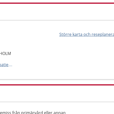
Större karta och reseplaner
CKHOLM
https://www.karolinska.se/for-patienter/alla-mottagningar-och-avdelningar-a-o/tema-cancer/hematologi/hematologi-mottagning-solna/
emiss från primärvård eller annan