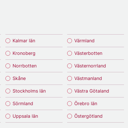
Kalmar län
Värmland
Kronoberg
Västerbotten
Norrbotten
Västernorrland
Skåne
Västmanland
Stockholms län
Västra Götaland
Sörmland
Örebro län
Uppsala län
Östergötland