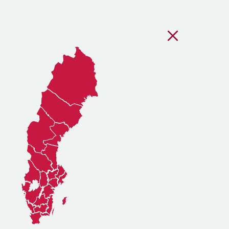
Stäng regionsvälj