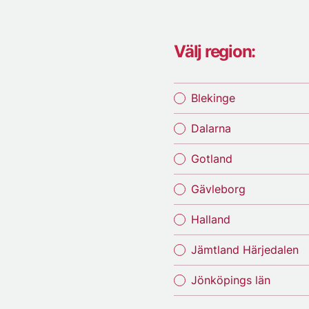
Välj region:
Blekinge
Dalarna
Gotland
Gävleborg
Halland
Jämtland Härjedalen
Jönköpings län