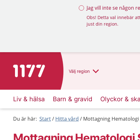
Jag vill inte se någon 
Obs! Detta val innebär att
just din region.
Till startsidan för 1177
Välj
region
Liv & hälsa
Barn & gravid
Olyckor & sk
Du är här:
Start
Hitta vård
Mottagning Hematologi S
Mottagning Hematologi S