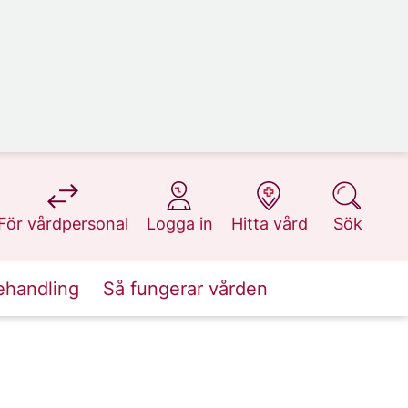
på 1177.se
på 1177.se
på 1177.se
på 1177.se
För vårdpersonal
Logga in
Hitta vård
Sök
ehandling
Så fungerar vården