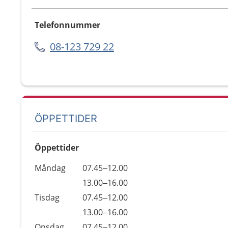
Telefonnummer
08-123 729 22
ÖPPETTIDER
Öppettider
Öppettider
Kommentarer
Måndag
07.45–12.00
Dag
Måndag
13.00–16.00
Tisdag
07.45–12.00
Tisdag
13.00–16.00
Onsdag
07.45–12.00