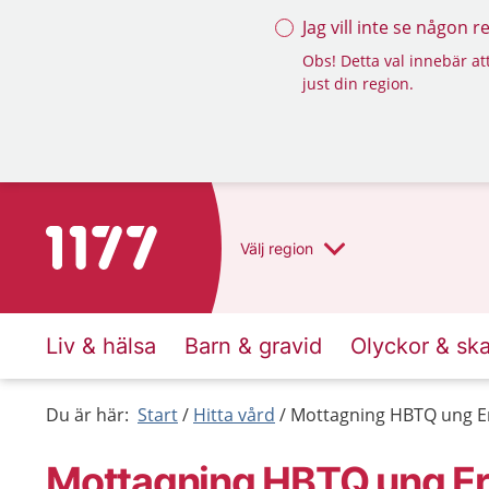
Jag vill inte se någon 
Obs! Detta val innebär att
just din region.
Till startsidan för 1177
Välj
region
Liv & hälsa
Barn & gravid
Olyckor & sk
Du är här:
Start
Hitta vård
Mottagning HBTQ ung Ers
Mottagning HBTQ ung Ers