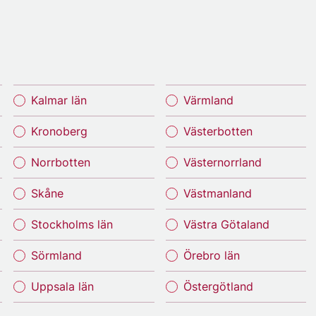
Kalmar län
Värmland
Kronoberg
Västerbotten
Norrbotten
Västernorrland
Skåne
Västmanland
Stockholms län
Västra Götaland
Sörmland
Örebro län
Uppsala län
Östergötland