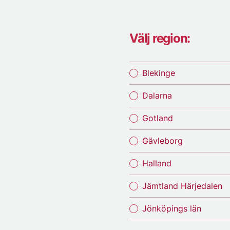
Välj region:
Blekinge
Dalarna
Gotland
Gävleborg
Halland
Jämtland Härjedalen
Jönköpings län