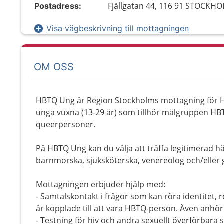
Fjällgatan 44, 116 91 STOCKH
Postadress:
Visa vägbeskrivning till mottagningen
OM OSS
HBTQ Ung är Region Stockholms mottagning för HB
unga vuxna (13-29 år) som tillhör målgruppen HBT
queerpersoner.
På HBTQ Ung kan du välja att träffa legitimerad h
barnmorska, sjuksköterska, venereolog och/eller 
Mottagningen erbjuder hjälp med:
- Samtalskontakt i frågor som kan röra identitet, 
är kopplade till att vara HBTQ-person. Även anhör
- Testning för hiv och andra sexuellt överförbara