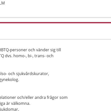
OLM
TQ-personer och vänder sig till
Q dvs. homo-, bi-, trans- och
älso- och sjukvårdskurator,
gynekolog.
relationer och/eller andra frågor som
iga är välkomna.
 sjukdomar,