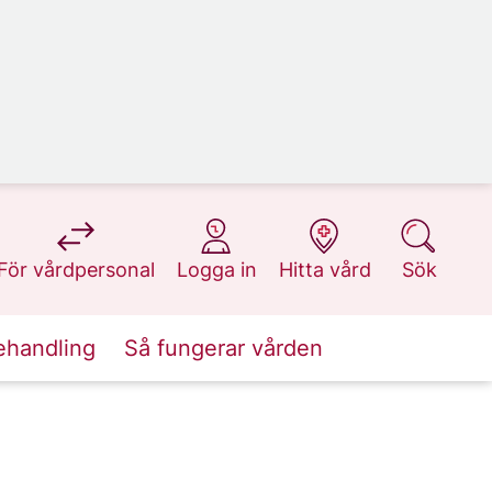
på 1177.se
på 1177.se
på 1177.se
på 1177.se
För vårdpersonal
Logga in
Hitta vård
Sök
ehandling
Så fungerar vården