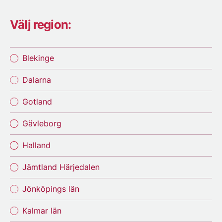
Välj region:
Blekinge
Dalarna
Gotland
Gävleborg
Halland
Jämtland Härjedalen
Jönköpings län
Kalmar län