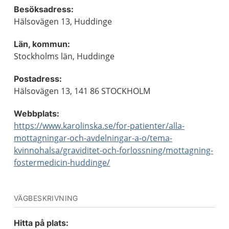
Besöksadress:
Hälsovägen 13, Huddinge
Län, kommun:
Stockholms län, Huddinge
Postadress:
Hälsovägen 13, 141 86 STOCKHOLM
Webbplats:
https://www.karolinska.se/for-patienter/alla-
mottagningar-och-avdelningar-a-o/tema-
kvinnohalsa/graviditet-och-forlossning/mottagning-
fostermedicin-huddinge/
VÄGBESKRIVNING
Hitta på plats: