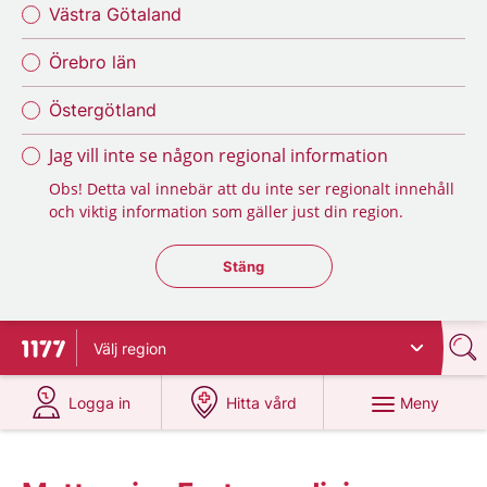
Västra Götaland
Örebro län
Östergötland
Jag vill inte se någon regional information
Obs! Detta val innebär att du inte ser regionalt innehåll
och viktig information som gäller just din region.
Stäng regionsväljaren
Stäng
Välj
region
Till startsidan för 1177
på 1177.se
på 1177.se
Meny
Logga in
Hitta vård