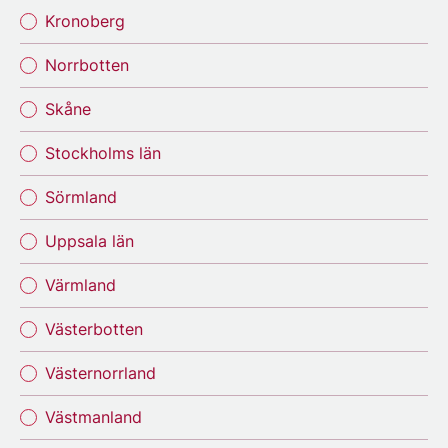
Kronoberg
Norrbotten
Skåne
Stockholms län
Sörmland
Uppsala län
Värmland
Västerbotten
Västernorrland
Västmanland