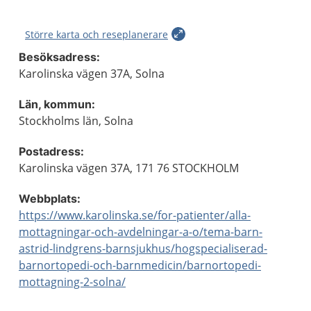
Större karta och reseplanerare
Besöksadress:
Karolinska vägen 37A, Solna
Län, kommun:
Stockholms län, Solna
Postadress:
Karolinska vägen 37A, 171 76 STOCKHOLM
Webbplats:
https://www.karolinska.se/for-patienter/alla-
mottagningar-och-avdelningar-a-o/tema-barn-
astrid-lindgrens-barnsjukhus/hogspecialiserad-
barnortopedi-och-barnmedicin/barnortopedi-
mottagning-2-solna/