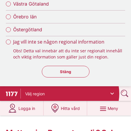
Västra Götaland
Örebro län
Östergötland
Jag vill inte se någon regional information
Obs! Detta val innebär att du inte ser regionalt innehåll
och viktig information som gäller just din region.
Stäng regionsväljaren
Stäng
Välj
region
Till startsidan för 1177
på 1177.se
på 1177.se
Meny
Logga in
Hitta vård