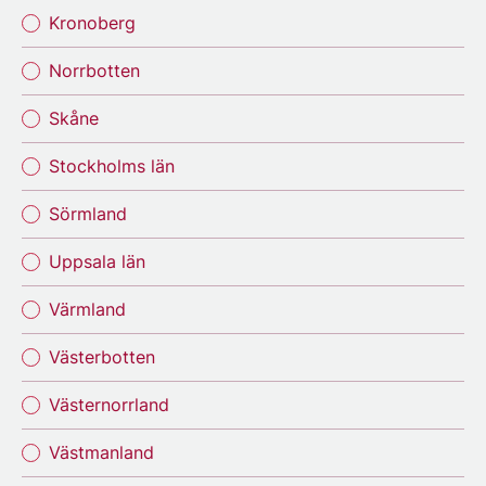
Kronoberg
Norrbotten
Skåne
Stockholms län
Sörmland
Uppsala län
Värmland
Västerbotten
Västernorrland
Västmanland