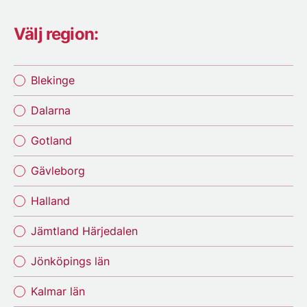
Välj region:
Blekinge
Dalarna
Gotland
Gävleborg
Halland
Jämtland Härjedalen
Jönköpings län
Kalmar län