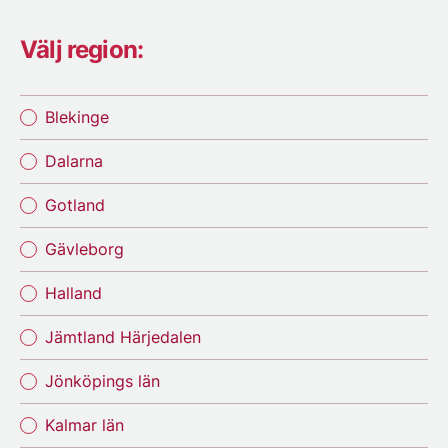
Välj region:
Blekinge
Dalarna
Gotland
Gävleborg
Halland
Jämtland Härjedalen
Jönköpings län
Kalmar län