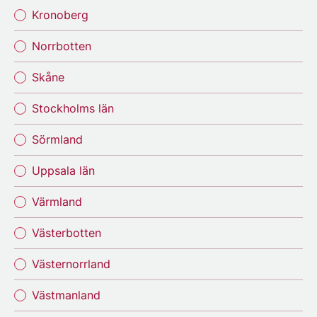
Kronoberg
Norrbotten
Skåne
Stockholms län
Sörmland
Uppsala län
Värmland
Västerbotten
Västernorrland
Västmanland