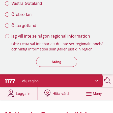
Västra Götaland
Örebro län
Östergötland
Jag vill inte se någon regional information
Obs! Detta val innebär att du inte ser regionalt innehåll
och viktig information som gäller just din region.
Stäng regionsväljaren
Stäng
Välj
region
Till startsidan för 1177
på 1177.se
på 1177.se
Meny
Logga in
Hitta vård