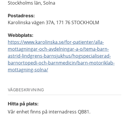
Stockholms län, Solna
Postadress:
Karolinska vägen 37A, 171 76 STOCKHOLM
Webbplats:
https://www.karolinska.se/for-patienter/alla-
mottagningar-och-avdelningar-a-o/tema-barn-
astrid-lindgrens-barnsjukhus/hogspecialiserad-
barnortopedi-och-barnmedicin/barn-motoriklab-
mottagning-solna/
VÄGBESKRIVNING
Hitta på plats:
Vår enhet finns på internadress QB81.